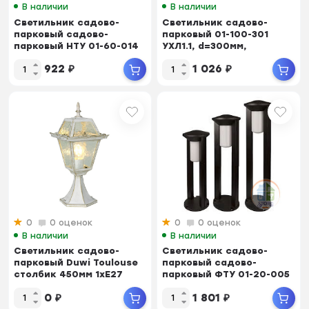
В наличии
В наличии
Светильник садово-
Светильник садово-
парковый садово-
парковый 01-100-301
парковый НТУ 01-60-014
УХЛ1.1, d=300мм,
"Поллар 1103&qu...
молочно-белый
922
₽
1 026
₽
0
0 оценок
0
0 оценок
В наличии
В наличии
Светильник садово-
Светильник садово-
парковый Duwi Toulouse
парковый садово-
столбик 450мм 1xЕ27
парковый ФТУ 01-20-005
100Вт. Плафон: с...
"Арка 7310"...
0
₽
1 801
₽