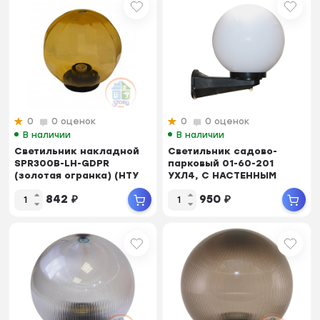
0
0 оценок
0
0 оценок
В наличии
В наличии
Светильник накладной
Светильник садово-
SPR300B-LH-GDPR
парковый 01-60-201
(золотая огранка) (НТУ
УХЛ4, С НАСТЕННЫМ
12-100-303)
КРЕПЛЕНИЕМ И ДАТЧИКОМ
842
₽
950
₽
...