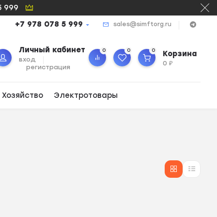
5 999
+7 978 078 5 999
sales@simftorg.ru
Личный кабинет
0
0
0
Корзина
вход
0
₽
регистрация
 Хозяйство
Электротовары