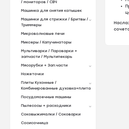
/ мониторов / СВЧ
П
Машинка для снятия катышек
ц
Машинки для стрижки / Бритвы /
Насла
Триммеры
сочет
Микроволновые печи
Миксеры / Капучинаторы
Мультиварки / Пароварки +
запчасти / Мультипекарь
Мясорубки + Зап.части
Ножеточки
Плиты Кухонные /
Комбинированные духовка+плита
Посудомоечные машины
Пылесосы + расходники
Соковыжималки / Соковарки
Сосисочница