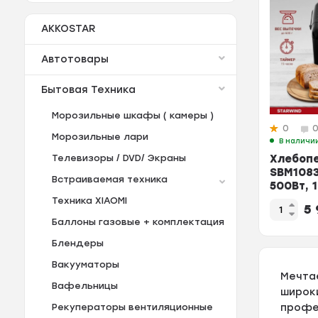
AKKOSTAR
Автотовары
Бытовая Техника
Морозильные шкафы ( камеры )
0
Морозильные лари
В наличи
Хлебоп
Телевизоры / DVD/ Экраны
SBM1083
Bстраиваемая техника
500Вт, 
автопро
Техника XIAOMI
5
хлеба 4
Баллоны газовые + комплектация
Блендеры
Вакууматоры
Мечта
Вафельницы
широк
профе
Рекуператоры вентиляционные