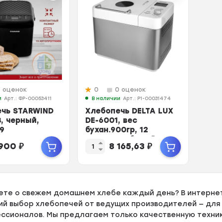
0 оценок
0
0 оценок
и
Арт.: ФР-00053411
В наличии
Арт.: Р1-00031474
ечь STARWIND
Хлебопечь DELTA LUX
, черный,
DE-6001, вес
19
бухан.900гр, 12
грамм, вес
программ, белый
 900
₽
8 165,63
₽
50-600...
ете о свежем домашнем хлебе каждый день? В интерне
ий выбор хлебопечей от ведущих производителей — дл
ссионалов. Мы предлагаем только качественную техник