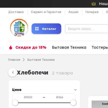
Наши
Доставка
Сервис и Гарантия
Акции
Галерея
О
Каталог
Скидки до 15%
Бытовая Техника
Тостер
Главная
Бытовая Техника
Хлебопечи
2 товара
Цена
—