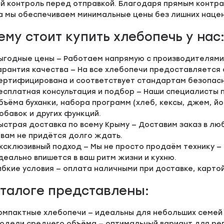
ий контроль перед отправкой. Благодаря прямым контр
а мы обеспечиваем минимальные цены без лишних нацен
ему стоит купить хлебопечь у нас
ыгодные цены — Работаем напрямую с производителями 
арантия качества — На все хлебопечи предоставляется 
ертифицирована и соответствует стандартам безопасн
есплатная консультация и подбор — Наши специалисты п
бъёма буханки, набора программ (хлеб, кексы, джем, й
обавок и других функций.
ыстрая доставка по всему Крыму — Доставим заказ в лю
 вам не придётся долго ждать.
ксклюзивный подход — Мы не просто продаём технику —
деально впишется в ваш ритм жизни и кухню.
ибкие условия — оплата наличными при доставке, картой
аталоге представлены:
омпактные хлебопечи — идеальны для небольших семей и
одели среднего объёма — оптимальный вариант для рег