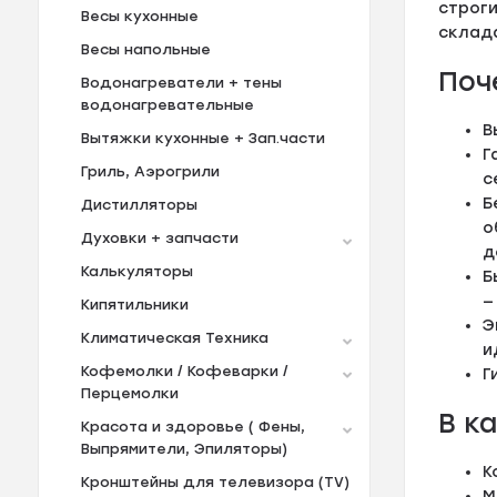
строг
Весы кухонные
склад
Весы напольные
Поч
Водонагреватели + тены
водонагревательные
В
Вытяжки кухонные + Зап.части
Г
Гриль, Аэрогрили
с
Б
Дистилляторы
о
Духовки + запчасти
д
Калькуляторы
Б
—
Кипятильники
Э
Климатическая Техника
и
Кофемолки / Кофеварки /
Г
Перцемолки
В к
Красота и здоровье ( Фены,
Выпрямители, Эпиляторы)
К
Кронштейны для телевизора (TV)
М