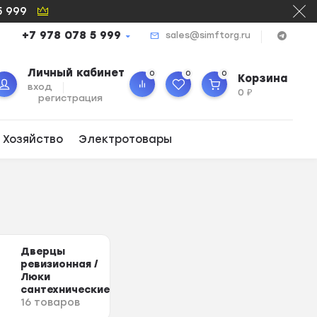
5 999
+7 978 078 5 999
sales@simftorg.ru
Личный кабинет
0
0
0
Корзина
вход
0
₽
регистрация
 Хозяйство
Электротовары
Дверцы
ревизионная /
Люки
сантехнические
16 товаров