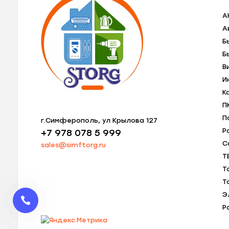
A
А
Б
Б
В
И
К
П
П
г.Симферополь, ул Крылова 127
Р
+7 978 078 5 999
С
sales@simftorg.ru
Т
Т
Т
Э
Р