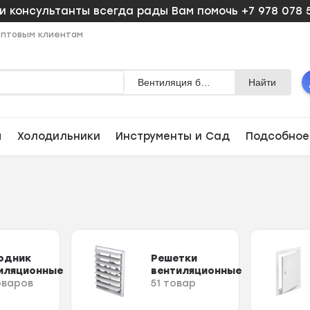
 консультанты всегда рады Вам помочь +7 978 078 
птовым клиентам
Вентиляция бытовая
Найти
ы
Холодильники
Инструменты и Сад
Подсобное
одник
Решетки
иляционные
вентиляционные
оваров
51 товар