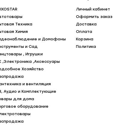
KKOSTAR
Личный кабинет
втотовары
Оформить заказ
ытовая Техника
Доставка
ытовая Химия
Оплата
идеонаблюдение и Домофоны
Корзина
нструменты и Сад
Политика
анцтовары , Игрушки
К ,Электроника ,Аксессуары
одсобное Хозяйство
аспродажа
антехника и вентиляция
В, Аудио и Комплектующие
овары для дома
орговое оборудование
лектротовары
аспродажа