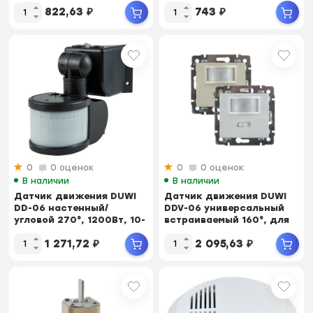
15Лк, 100Вт, duwi
10-900с, 6м,...
822,63
₽
743
₽
0
0 оценок
0
0 оценок
В наличии
В наличии
Датчик движения DUWI
Датчик движения DUWI
DD-06 настенный/
DDV-06 универсальный
угловой 270°, 1200Вт, 10-
встраиваемый 160°, для
420с, 12м, 3-20...
Legrand Vale...
1 271,72
₽
2 095,63
₽