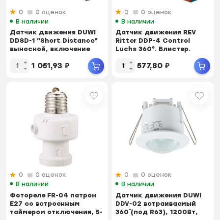
0
0 оценок
0
0 оценок
В наличии
В наличии
Датчик движения DUWI
Датчик движения REV
DDSD-1 "Short Distance"
Ritter DDP-4 Control
выносной, включение
Luchs 360°. Блистер.
по...
Установка потол...
1 051,93
₽
577,80
₽
0
0 оценок
0
0 оценок
В наличии
В наличии
Фотореле FR-04 патрон
Датчик движения DUWI
E27 со встроенным
DDV-02 встраиваемый
таймером отключения, 5-
360˚ (под R63), 1200Вт,