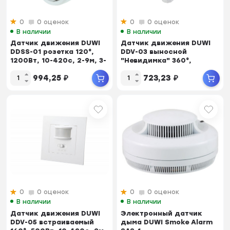
0
0 оценок
0
0 оценок
В наличии
В наличии
Датчик движения DUWI
Датчик движения DUWI
DDSS-01 розетка 120°,
DDV-03 выносной
1200Вт, 10-420с, 2-9м, 3-
"Невидимка" 360°,
2000Лк, б...
800Вт, 5-480...
994,25
₽
723,23
₽
0
0 оценок
0
0 оценок
В наличии
В наличии
Датчик движения DUWI
Электронный датчик
DDV-05 встраиваемый
дыма DUWI Smoke Alarm