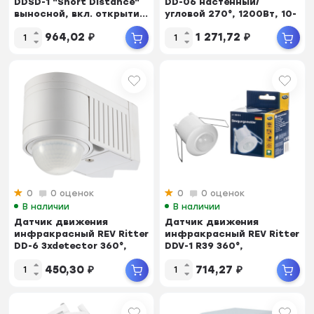
DDSD-1 "Short Distance"
DD-06 настенный/
выносной, вкл. открыти...
угловой 270°, 1200Вт, 10-
420с, 12м, 3-20...
964,02
₽
1 271,72
₽
0
0 оценок
0
0 оценок
В наличии
В наличии
Датчик движения
Датчик движения
инфракрасный REV Ritter
инфракрасный REV Ritter
DD-6 3xdetector 360°,
DDV-1 R39 360°,
настенный/углов...
встраиваемый R50, белый
450,30
₽
714,27
₽