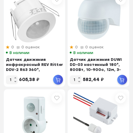
0
0 оценок
0
0 оценок
В наличии
В наличии
Датчик движения
Датчик движения DUWI
инфракрасный REV Ritter
DD-03 настенный 180°,
DDV-2 R63 360°,
800Вт, 10-900с, 12м, 3-
встраиваемый R63, белый
2000Лк, IP4...
605,38
₽
582,44
₽