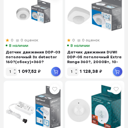
0
0 оценок
0
0 оценок
В наличии
В наличии
Датчик движения DDP-03
Датчик движения DUWI
потолочный 3x detector
DDP-05 потолочный Extra
160?(сбоку)+360?
Range 360?, 2000Вт, 10-
(сверху), 1200В...
1800с, 4х...
1 097,52
₽
1 128,38
₽