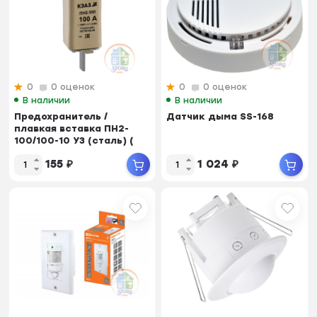
0
0 оценок
0
0 оценок
В наличии
В наличии
Предохранитель /
Датчик дыма SS-168
плавкая вставка ПН2-
100/100-10 У3 (сталь) (
Сделано в Белару...
155
₽
1 024
₽