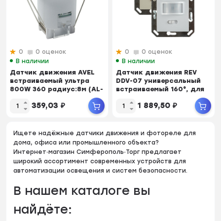
0
0 оценок
0
0 оценок
В наличии
В наличии
Датчик движения AVEL
Датчик движения REV
встраиваемый ультра
DDV-07 универсальный
800W 360 радиус:8м (AL-
встраиваемый 160°, для
05) IP20 белы...
Lexman Victor...
359,03
₽
1 889,50
₽
Ищете надёжные датчики движения и фотореле для
дома, офиса или промышленного объекта?
Интернет‑магазин Симферополь‑Торг предлагает
широкий ассортимент современных устройств для
автоматизации освещения и систем безопасности.
В нашем каталоге вы
найдёте: