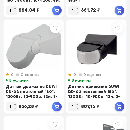
160°, 500Вт, 10-420с, 9м,
SAS-1
3-2000Лк, ...
884,04
₽
661,72
₽
0
0 оценок
0
0 оценок
В наличии
В наличии
Датчик движения DUWI
Датчик движения DUWI
DD-02 настенный 180°,
DD-02 настенный 180°,
1200Вт, 10-900с, 12м, 3-
1200Вт, 10-900с, 12м, 3-
2000Лк, IP...
2000Лк, IP...
856,28
₽
807,16
₽