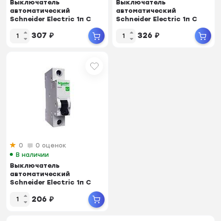
Выключатель
Выключатель
автоматический
автоматический
Schneider Electric 1п C
Schneider Electric 1п C
50А 4.5кА EASY 9 SchE
63А 4.5кА EASY 9 SchE
307
₽
326
₽
EZ9F...
EZ9F...
0
0 оценок
В наличии
Выключатель
автоматический
Schneider Electric 1п C
32А 4.5кА EASY 9 SchE
206
₽
EZ9F...