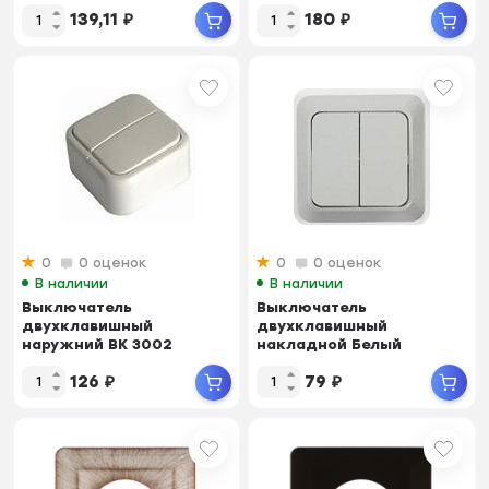
VERA 90681002
139,11
₽
180
₽
0
0 оценок
0
0 оценок
В наличии
В наличии
Выключатель
Выключатель
двухклавишный
двухклавишный
наружний BK 3002
накладной Белый
BOLLETO ASD 7023
126
₽
79
₽