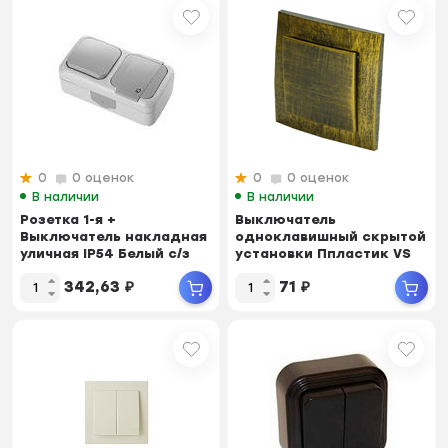
0
0 оценок
0
0 оценок
В наличии
В наличии
Розетка 1-я +
Выключатель
Выключатель накладная
одноклавишный скрытой
уличная IP54 Белый с/з
установки Ппластик VS
VIKO PALMIE 90555481
16-131-ЧБ (70)
342,63
₽
71
₽