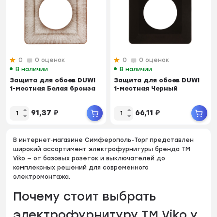
0
0 оценок
0
0 оценок
В наличии
В наличии
Защита для обоев DUWI
Защита для обоев DUWI
1-местная Белая бронза
1-местная Черный
91,37
₽
66,11
₽
В интернет‑магазине Симферополь-Торг представлен
широкий ассортимент электрофурнитуры бренда TM
Viko — от базовых розеток и выключателей до
комплексных решений для современного
электромонтажа.
Почему стоит выбрать
электрофурнитуру TM Viko у