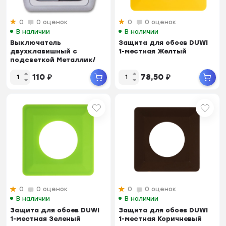
0
0 оценок
0
0 оценок
В наличии
В наличии
Выключатель
Защита для обоев DUWI
двухклавишный с
1-местная Желтый
подсветкой Металлик/
серебро DUWI ДЕЛЬТА
110
₽
78,50
₽
23514 9
0
0 оценок
0
0 оценок
В наличии
В наличии
Защита для обоев DUWI
Защита для обоев DUWI
1-местная Зеленый
1-местная Коричневый