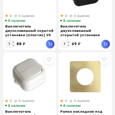
0
0 оценок
0
0 оценок
В наличии
В наличии
Выключатель
Выключатель
двухклавишный скрытой
двухклавишный
установки (пластик) VS
открытой установки
56-232-Б (70)
Черный VA 56-232- Ч
88
₽
69
₽
(Беларусь)
0
0 оценок
0
0 оценок
В наличии
В наличии
Выключатель
Рамка накладная под