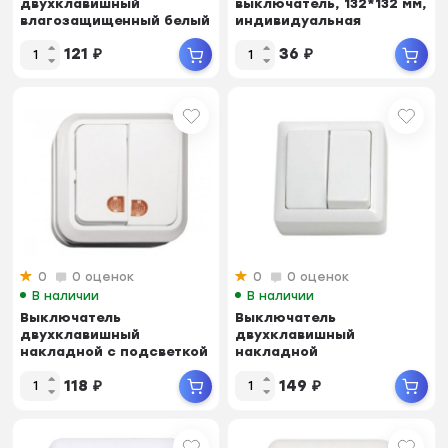
двухклавишный
выключатель, 132*132 мм,
влагозащищенный белый
индивидуальная
А5 10-001
упаковка Бежевый ...
121
₽
36
₽
0
0 оценок
0
0 оценок
В наличии
В наличии
Выключатель
Выключатель
двухклавишный
двухклавишный
накладной с подсветкой
накладной
ВК 3004
влагозащищенный BK
118
₽
149
₽
4202