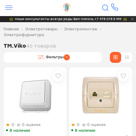
Наши консультанты всегда рады Вам помочь +7 978 078 5 999
Главная
Электротовары
Электромонтаж
Электрофурнитура
TM.Viko
46 товаров
Фильтры
1
0
0 оценок
0
0 оценок
В наличии
В наличии