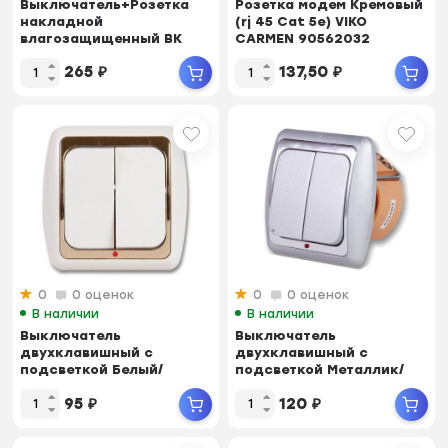
Выключатель+Розетка
Розетка модем Кремовый
накладной
(rj 45 Cat 5e) VIKO
влагозащищенный BK
CARMEN 90562032
4217
265
₽
137,50
₽
0
0 оценок
0
0 оценок
В наличии
В наличии
Выключатель
Выключатель
двухклавишный с
двухклавишный с
подсветкой Белый/
подсветкой Металлик/
золотой DUWI ДЕЛЬТА
серебро DUWI ДЕЛЬТА
95
₽
120
₽
26341 8