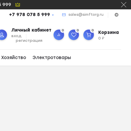
5 999
+7 978 078 5 999
sales@simftorg.ru
Личный кабинет
0
0
0
Корзина
вход
0
₽
регистрация
 Хозяйство
Электротовары