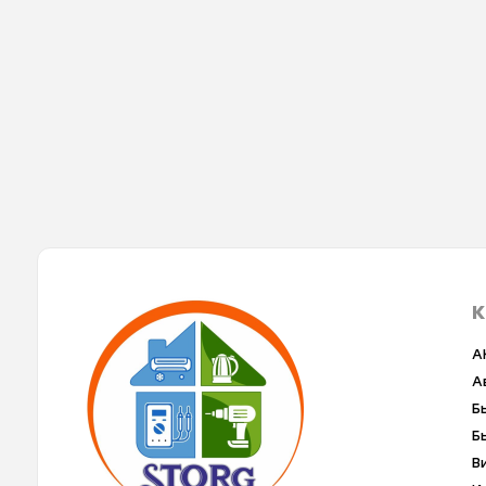
К
A
А
Б
Б
В