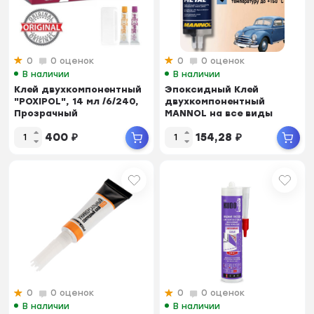
0
0 оценок
0
0 оценок
В наличии
В наличии
Клей двухкомпонентный
Эпоксидный Клей
"POXIPOL", 14 мл /6/240,
двухкомпонентный
Прозрачный
MANNOL на все виды
металла 30г 24мл 9905
400
₽
154,28
₽
0
0 оценок
0
0 оценок
В наличии
В наличии