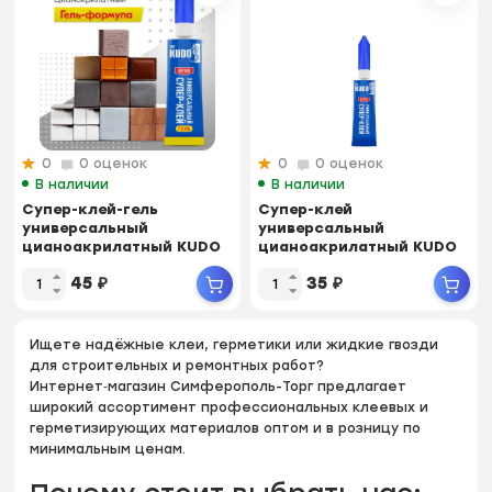
0
0 оценок
0
0 оценок
В наличии
В наличии
Супер-клей-гель
Супер-клей
универсальный
универсальный
цианоакрилатный KUDO
цианоакрилатный KUDO
3гр
KBT-010 3г
45
₽
35
₽
Ищете надёжные клеи, герметики или жидкие гвозди
для строительных и ремонтных работ?
Интернет‑магазин Симферополь-Торг предлагает
широкий ассортимент профессиональных клеевых и
герметизирующих материалов оптом и в розницу по
минимальным ценам.