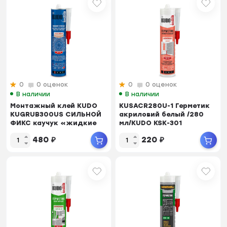
0
0 оценок
0
0 оценок
В наличии
В наличии
Монтажный клей KUDO
KUSACR280U-1 Герметик
KUGRUB300US СИЛЬНОЙ
акриловий белый /280
ФИКС каучук «жидкие
мл/KUDO KSK-301
гвозди»(300мл)
480
₽
220
₽