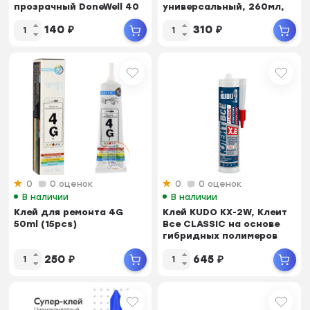
прозрачный DoneWell 40
универсальный, 260мл,
мл KUDO DoneWell D...
Белый
140
₽
310
₽
0
0 оценок
0
0 оценок
В наличии
В наличии
Клей для ремонта 4G
Клей KUDO KX-2W, Клеит
50ml (15pcs)
Все CLASSIC на основе
гибридных полимеров
280мл, Белый
250
₽
645
₽