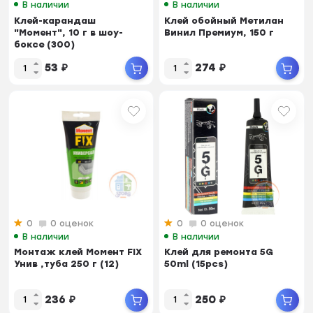
В наличии
В наличии
Клей-карандаш
Клей обойный Метилан
"Момент", 10 г в шоу-
Винил Премиум, 150 г
боксе (300)
53
₽
274
₽
0
0 оценок
0
0 оценок
В наличии
В наличии
Монтаж клей Момент FIХ
Клей для ремонта 5G
Унив ,туба 250 г (12)
50ml (15pcs)
236
₽
250
₽