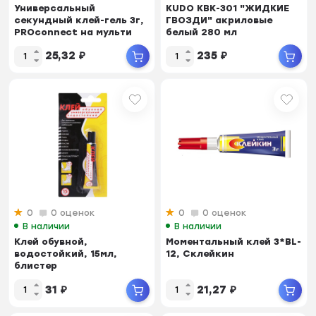
Универсальный
KUDO KBK-301 "ЖИДКИЕ
секундный клей-гель 3г,
ГВОЗДИ" акриловые
PROconnect на мульти
белый 280 мл
карте
KUGACR280U-1
25,32
₽
235
₽
0
0 оценок
0
0 оценок
В наличии
В наличии
Клей обувной,
Моментальный клей 3*BL-
водостойкий, 15мл,
12, Склейкин
блистер
31
₽
21,27
₽