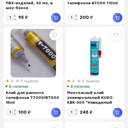
ПВХ-изделий, 30 мл, в
телефонов B7000 110ml
шоу-боксе
95
₽
200
₽
0
0 оценок
0
0 оценок
В наличии
В наличии
Клей для ремонта
Монтажный клей
телефонов T7000/B7000
универсальный KUDO
15ml
KBK-300 "Невидимый
шов" акриловый...
100
₽
245
₽