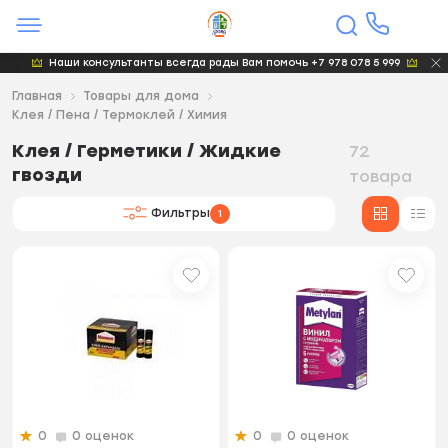
Наши консультанты всегда рады Вам помочь +7 978 078 5 999
Главная
Товары для дома
Клея / Пена / Термоклей / Химия
Клея / Герметики / Жидкие
72
гвозди
товара
Фильтры
1
0
0 оценок
0
0 оценок