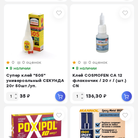
0
0 оценок
0
0 оценок
В наличии
В наличии
Супер клей "505"
Клей COSMOFEN CA 12
универсальный СЕКУНДА
флакончик / 20 г / (шт.)
20г 50шт./уп.
CN
35
₽
136,30
₽