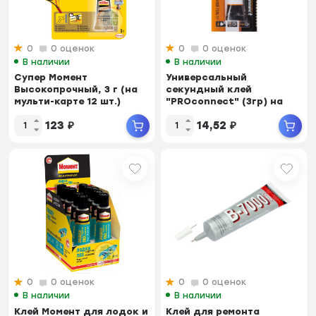
0
0 оценок
0
0 оценок
В наличии
В наличии
Супер Момент
Универсальный
Высокопрочный, 3 г (на
секундный клей
мульти-карте 12 шт.)
"PROconnect" (3гр) на
мульти-карте (12...
123
₽
14,52
₽
0
0 оценок
0
0 оценок
В наличии
В наличии
Клей Момент для лодок и
Клей для ремонта