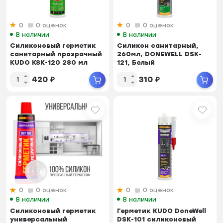
0
0 оценок
0
0 оценок
В наличии
В наличии
Cиликоновый герметик
Силикон санитарный,
санитарный прозрачный
260мл, DONEWELL DSK-
KUDO KSK-120 280 мл
121, Белый
420
₽
310
₽
0
0 оценок
0
0 оценок
В наличии
В наличии
Cиликоновый герметик
Герметик KUDO DoneWell
универсальный
DSK-101 силиконовый