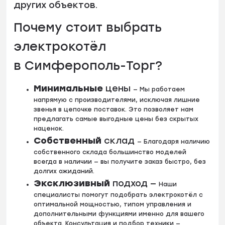
других
объектов.
Почему стоит
выбрать
электрокотёл
в
Симферополь
-Торг?
Минимальные
цены
—
Мы
работаем
напрямую
с
производителями,
исключая
лишние
звенья
в
цепочке
поставок.
Это
позволяет
нам
предлагать
самые
выгодные
цены
без
скрытых
наценок.
Собственный
склад
—
Благодаря
наличию
собственного
склада
большинство
моделей
всегда
в
наличии
— вы
получите
заказ
быстро,
без
долгих
ожиданий.
Эксклюзивный
подход —
Наши
специалисты
помогут
подобрать
электрокотёл
с
оптимальной
мощностью,
типом
управления
и
дополнительными
функциями
именно
для
вашего
объекта.
Консультация
и
подбор
техники
—