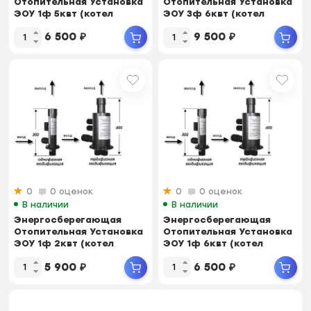
Отопительная Установка
Отопительная Установка
ЭОУ 1ф 5квт (котел
ЭОУ 3ф 6квт (котел
электродный) (пло...
электродный) (пло...
6 500
₽
9 500
₽
0
0 оценок
0
0 оценок
В наличии
В наличии
Энергосберегающая
Энергосберегающая
Отопительная Установка
Отопительная Установка
ЭОУ 1ф 2квт (котел
ЭОУ 1ф 6квт (котел
электродный) (пло...
электродный) (пло...
5 900
₽
6 500
₽