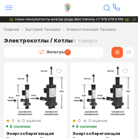
Наши консультанты всегда рады Вам помочь +7 978 078 5 999
Главная
Бытовая Техника
Климатическая Техника
Электрокотлы / Котлы
4 товара
Фильтры
1
0
0 оценок
0
0 оценок
В наличии
В наличии
Энергосберегающая
Энергосберегающая