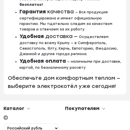
бесплатно!
Гарантия
качества
—
Вся
продукция
сертифицирована
и
имеет
официальную
гарантию.
Мы
тщательно
следим
за
качеством
товаров
и
отвечаем
за
их
работу.
Удобная
доставка —
Осуществляем
доставку
по
всему
Крыму
— в
Симферополь,
Севастополь,
Ялту,
Керчь,
Евпаторию,
Феодосию,
Джанкой
и
другие
города
региона.
Удобная оплата
— наличными при доставке,
картой, по безналичному расчёту
Обеспечьте дом комфортным теплом —
выберите электрокотёл уже сегодня!
Каталог
Покупателям