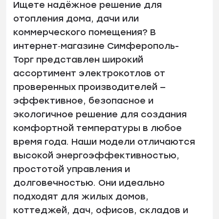
Ищете
надёжное
решение
для
отопления
дома,
дачи
или
коммерческого
помещения?
В
интернет‑магазине
Симферополь-
Торг
представлен
широкий
ассортимент
электрокотлов
от
проверенных
производителей
—
эффективное,
безопасное
и
экологичное
решение
для
создания
комфортной
температуры
в
любое
время
года.
Наши
модели
отличаются
высокой
энергоэффективностью,
простотой
управления
и
долговечностью.
Они
идеально
подходят
для
жилых
домов,
коттеджей,
дач,
офисов,
складов
и