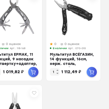
0 оценок
0
0 оценок
аличии
Арт.: 118-168
В наличии
Арт.: 070-015
ьтитул ЕРМАК, 11
Мультитул ВСЁГАЗИН,
кций, 9 насадок
14 функций, 16см,
отвертку+адаптер,
нерж. сталь,
см, аллюм., нер
алюминий
1 019,82
₽
1 112,49
₽