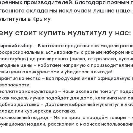
еренных производителей. Благодаря прямым 
твенного склада мы исключаем лишние нацен
льтитулы в Крыму.
ему стоит купить мультитул у нас:
ирокий выбор — В каталоге представлены модели разны
рофессиональные. Есть варианты с разным набором инст
лоскогубцы) до расширенных (пилка, открывалка, кусачки
ыгодные цены — Работаем напрямую с производителями 
аши цены с конкурентами и убедитесь в выгоде!
арантия качества — Вся продукция имеет официальную
езопасности.
есплатная консультация — Наши эксперты помогут подоб
акая модель лучше подойдёт для дома, кемпинга или а
добная доставка — Доставим выбранный мультитул в лю
клада или курьерская доставка.
ксклюзивный подход — Мы не просто продаём товары —
ункционал модели, расскажем о нюансах использования