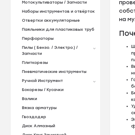
пров
Мотокультиваторы / Запчасти
собс
Наборы инструментов и отвёрток
на му
Отвертки аккумуляторные
Паяльники для пластиковых труб
Поч
Перфораторы
Ш
Пилы ( Бензо. / Электро.) /
п
Запчасти
п
Плиткорезы
В
Пневматические инструменты
н
Г
Ручной Инструмент
б
Бокорезы / Кусачки
Б
Валики
к
У
Вязка арматуры
с
Гвоздодер
Э
ф
Диск Алмазный
Диск Круг Зачистной