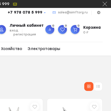
5 999
+7 978 078 5 999
sales@simftorg.ru
Личный кабинет
0
0
0
Корзина
вход
0
₽
регистрация
 Хозяйство
Электротовары