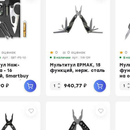
0 оценок
0
0 оценок
0
и
Арт.: SBT-PS-10
В наличии
Арт.: 118-139
В н
ул Нож-
Мультитул ЕРМАК, 15
Мул
а - 16
функций, нерж. сталь
фун
й, Smartbuy
на 
BT-PS-10)
16.5
90
₽
940,77
₽