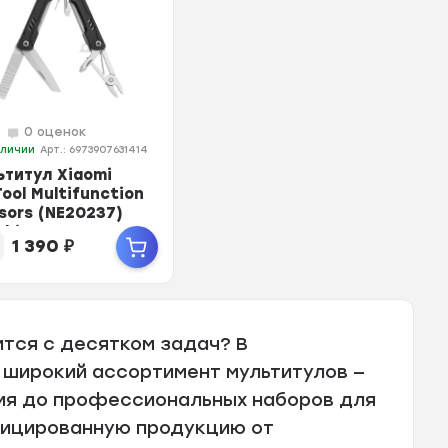
0 оценок
аличии
Арт.: 6973907631414
ьтитул Xiaomi
ool Multifunction
sors (NE20237)
ck)
1 390
₽
тся с десятком задач? В
 широкий ассортимент мультитулов —
ия до профессиональных наборов для
фицированную продукцию от