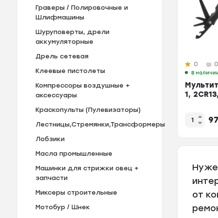
Граверы / Полировочные и
Шлифмашины
Шуруповерты, дрели
аккумуляторные
Дрель сетевая
0
Клеевые пистолеты
В наличи
Мультит
Компрессоры воздушные +
1, 2CR1
аксессуары
Краскопульты (Пулевизаторы)
9
Лестницы,Стремянки,Трансформеры
Лобзики
Масла промышленные
Нуже
Машинки для стрижки овец +
запчасти
инте
Миксеры строительные
от к
ремо
Мотобур / Шнек