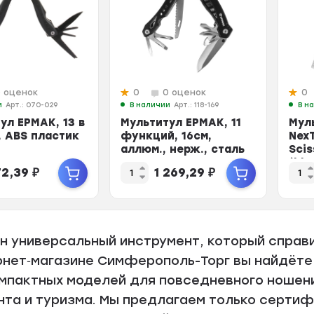
0 оценок
0
0 оценок
0
и
Арт.: 070-029
В наличии
Арт.: 118-169
В н
ул ЕРМАК, 13 в
Мультитул ЕРМАК, 11
Мул
3, ABS пластик
функций, 16см,
NexT
аллюм., нерж., сталь
Scis
(bla
72,39
₽
1 269,29
₽
н универсальный инструмент, который справи
рнет‑магазине Симферополь-Торг вы найдёте
омпактных моделей для повседневного ношен
нта и туризма.
Мы предлагаем только серти