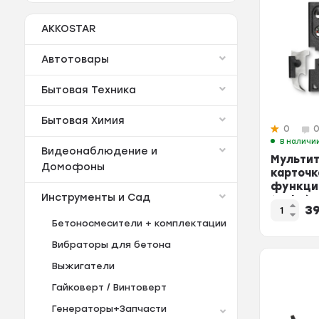
AKKOSTAR
Автотовары
Бытовая Техника
Бытовая Химия
0
В наличи
Видеонаблюдение и
Мультит
Домофоны
карточк
функци
Инструменты и Сад
tools (S
3
Бетоносмесители + комплектации
Вибраторы для бетона
Выжигатели
Гайковерт / Винтоверт
Генераторы+Запчасти