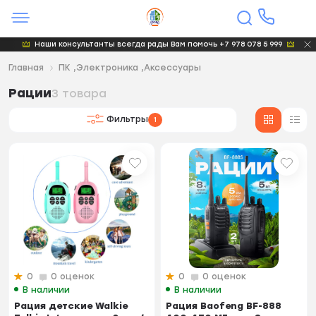
Наши консультанты всегда рады Вам помочь +7 978 078 5 999
Главная
ПК ,Электроника ,Аксессуары
Рации
3 товара
Фильтры
1
0
0 оценок
0
0 оценок
В наличии
В наличии
Рация детские Walkie
Рация Baofeng BF-888