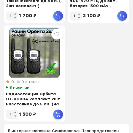
Talkie Intercom до 3 км. (
400-470 МГц до 8км,
2шт комплект )
Батарея 1500 мАч ,
комплект 2шт !
1 700
₽
2 100
₽
0
0 оценок
В наличии
Радиостанция Орбита
OT-RCR04 комплект 2шт
Расстояние до 5 км. (на
открытом пр...
1 500
₽
В интернет‑магазине Симферополь-Торг представлен