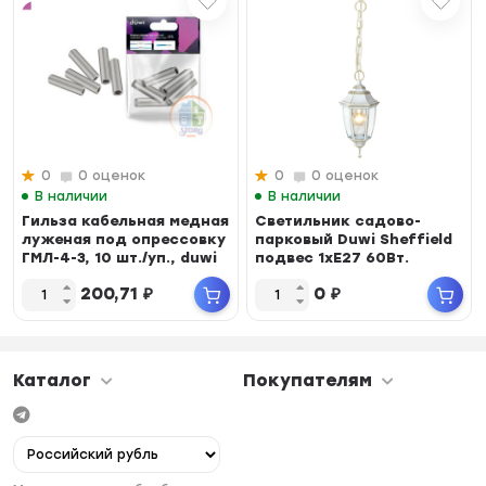
0
0 оценок
0
0 оценок
В наличии
В наличии
Гильза кабельная медная
Светильник садово-
луженая под опрессовку
парковый Duwi Sheffield
ГМЛ-4-3, 10 шт./уп., duwi
подвес 1xЕ27 60Вт.
Плафон: прозрачн...
200,71
₽
0
₽
Каталог
Покупателям