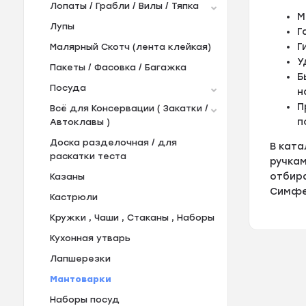
Лопаты / Грабли / Вилы / Тяпка
М
Лупы
Г
Г
Малярный Скотч (лента клейкая)
У
Пакеты / Фасовка / Багажка
Б
Посуда
н
П
Всё для Консервации ( Закатки /
п
Автоклавы )
Доска разделочная / для
В кат
раскатки теста
ручкам
отбир
Казаны
Симфер
Кастрюли
Кружки , Чаши , Стаканы , Наборы
Кухонная утварь
Лапшерезки
Мантоварки
Наборы посуд