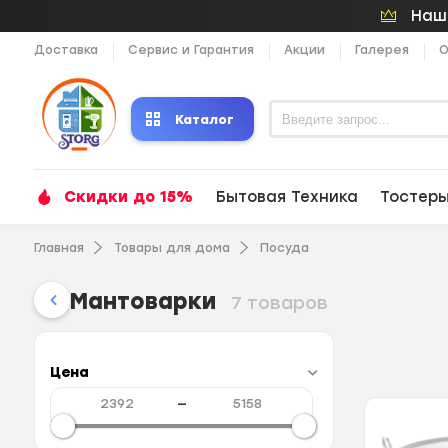
Наши
Доставка
Сервис и Гарантия
Акции
Галерея
О
Каталог
Скидки до 15%
Бытовая Техника
Тостер
Главная
Товары для дома
Посуда
Мантоварки
7 товаров
Цена
—