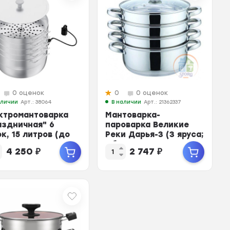
0 оценок
0
0 оценок
аличии
Арт.: 38064
В наличии
Арт.: 21362337
ктромантоварка
Мантоварка-
аздничная" 6
пароварка Великие
к, 15 литров (до
Реки Дарья-3 (3 яруса;
мант, 2 ...
Объем 11л;
4 250
₽
2 747
₽
Нерж.сталь; Ди...