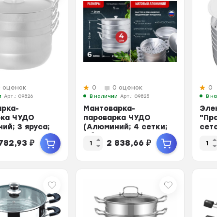
0 оценок
0
0 оценок
0
и
Арт.: 09826
В наличии
Арт.: 09825
В н
арка-
Мантоварка-
Эле
рка ЧУДО
пароварка ЧУДО
"Пр
ий; 3 яруса;
(Алюминий; 4 сетки;
сето
л; г.
Объем 6л; г.
150 
 782,93
₽
2 838,66
₽
нск)
Челябинск)