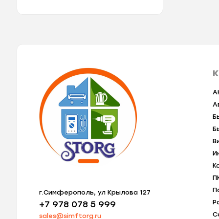
К
A
А
Б
Б
В
И
К
П
П
г.Симферополь, ул Крылова 127
Р
+7 978 078 5 999
С
sales@simftorg.ru