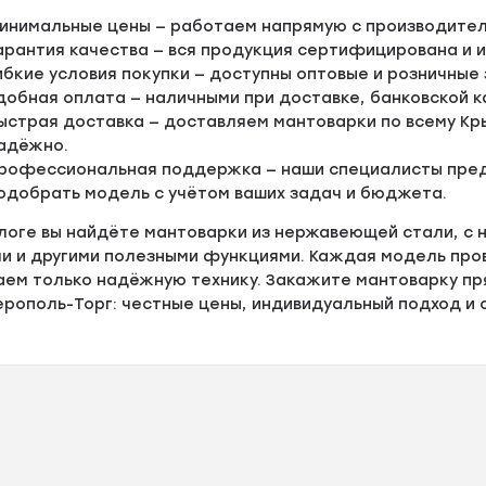
инимальные цены — работаем напрямую с производителя
арантия качества — вся продукция сертифицирована и
ибкие условия покупки — доступны оптовые и розничные 
добная оплата — наличными при доставке, банковской к
ыстрая доставка — доставляем мантоварки по всему Кр
адёжно.
рофессиональная поддержка — наши специалисты пред
одобрать модель с учётом ваших задач и бюджета.
алоге вы найдёте мантоварки из нержавеющей стали, с
и и другими полезными функциями. Каждая модель пров
аем только надёжную технику. Закажите мантоварку пр
ополь-Торг: честные цены, индивидуальный подход и с