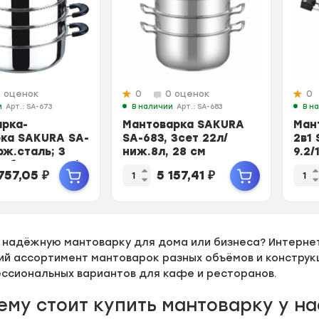
0 оценок
0
0 оценок
0
и
Арт.: SA-673
В наличии
Арт.: SA-683
В н
арка-
Мантоварка SAKURA
Ман
ка SAKURA SA-
SA-683, 3сет 22л/
2в1
рж.сталь; 3
ниж.8л, 28 см
9.2/
 Объем 16.5 л)
нерж
757,05
₽
5 157,41
₽
 надёжную мантоварку для дома или бизнеса? Интерне
ий ассортимент мантоварок разных объёмов и конструк
ссиональных вариантов для кафе и ресторанов.
ему стоит купить мантоварку у на