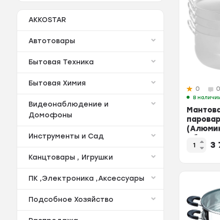
AKKOSTAR
Автотовары
Бытовая Техника
Бытовая Химия
0
В наличи
Видеонаблюдение и
Мантов
Домофоны
парова
(Алюмин
Инструменты и Сад
Объем 13
3
Челяби
Канцтовары , Игрушки
ПК ,Электроника ,Аксессуары
Подсобное Хозяйство