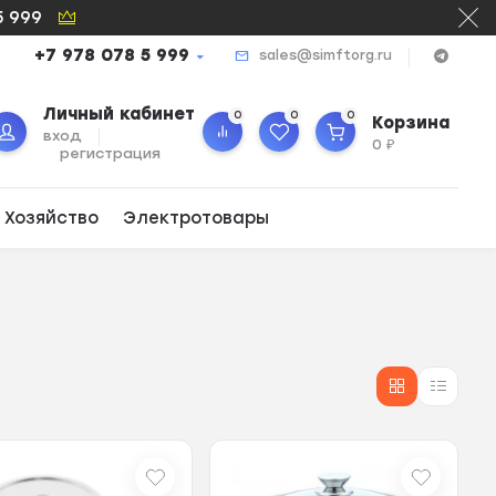
5 999
+7 978 078 5 999
sales@simftorg.ru
Личный кабинет
0
0
0
Корзина
вход
0
₽
регистрация
 Хозяйство
Электротовары