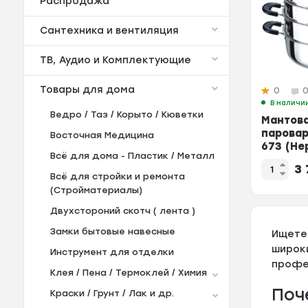
Распродажа
Сантехника и вентиляция
ТВ, Аудио и Комплектующие
Товары для дома
0
В наличи
Ведро / Таз / Корыто / Кюветки
Мантов
паровар
Восточная Медицина
673 (Не
Всё для дома - Пластик / Металл
уровня;
3 
Всё для стройки и ремонта
(Стройматериалы)
Двухстороний скотч ( лента )
Замки бытовые навесные
Ищете
широк
Инструмент для отделки
профе
Клея / Пена / Термоклей / Химия
Поч
Краски / Грунт / Лак и др.