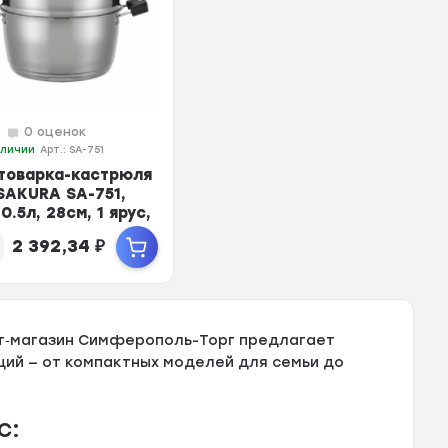
0 оценок
аличии
Арт.: SA-751
товарка-кастрюля
 SAKURA SA-751,
10.5л, 28см, 1 ярус,
.сталь, к...
2 392,34
₽
т‑магазин Симферополь-Торг предлагает
ций — от компактных моделей для семьи до
с: