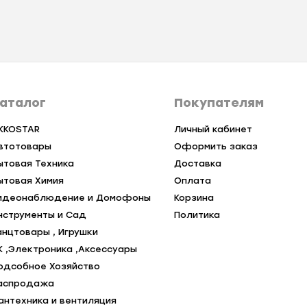
аталог
Покупателям
KKOSTAR
Личный кабинет
втотовары
Оформить заказ
ытовая Техника
Доставка
ытовая Химия
Оплата
идеонаблюдение и Домофоны
Корзина
нструменты и Сад
Политика
анцтовары , Игрушки
К ,Электроника ,Аксессуары
одсобное Хозяйство
аспродажа
антехника и вентиляция