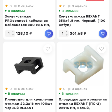
0
0 оценок
0
0 оценок
В наличии
В наличии
Хомут-стяжка
Хомут-стяжка REXANT
PROconnect кабельная
350x4,8 мм, Черный, (100
нейлоновая 300 x3,6 мм,
шт/уп)
Черный, упаковка 10...
128,10
₽
361,68
₽
0
0 оценок
0
0 оценок
В наличии
В наличии
Площадка для крепления
Площадка для крепления
стяжки 22.2х16 мм 100шт
стяжки REXANT (ПС-2)
Черный REXANT
22x16 мм, Белый,