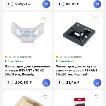
упаковка 10 шт.
239,21
₽
52,21
₽
0
0 оценок
0
0 оценок
В наличии
В наличии
Площадка для крепления
Площадка для хомутов
стяжки REXANT (ПС-2)
самоклеящаяся REXANT
29x15 мм, Белый,
20х20 мм, Черный,
упаковка 100 шт.
упаковка 10 шт.
260,80
₽
21,46
₽