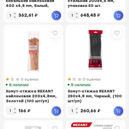
кабельная нейлоновая
стальная 200x4,6 мм,
400 x4,8 мм, Белый,
упаковка 50 шт.
упаковка 100 шт.
362,61
₽
645,45
₽
0
0 оценок
0
0 оценок
В наличии
В наличии
Хомут-стяжкa REXANT
Хомут-стяжка REXANT
нейлоновая 200x4,8мм,
250x4,8 мм, Черный, (100
Золотой (100 шт/уп)
шт/уп)
166
₽
260,66
₽