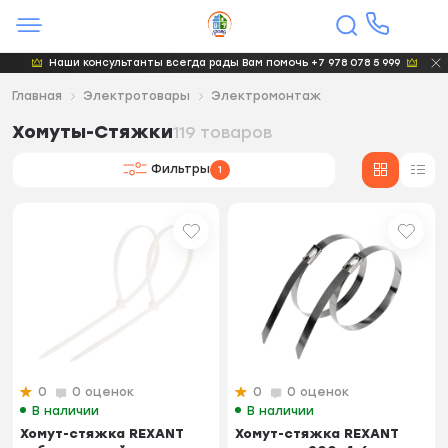
Наши консультанты всегда рады Вам помочь +7 978 078 5 999
Главная
Электротовары
Электромонтаж
Хомуты-Стяжки
119 товаров
Фильтры
1
0
0 оценок
0
0 оценок
В наличии
В наличии
Хомут-стяжка REXANT
Хомут-стяжка REXANT