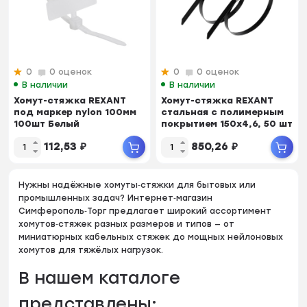
0
0 оценок
0
0 оценок
В наличии
В наличии
Хомут-стяжка REXANT
Хомут-стяжка REXANT
под маркер nylon 100мм
стальная с полимерным
100шт Белый
покрытием 150х4,6, 50 шт
112,53
₽
850,26
₽
Нужны надёжные хомуты‑стяжки для бытовых или
промышленных задач? Интернет‑магазин
Симферополь‑Торг предлагает широкий ассортимент
хомутов‑стяжек разных размеров и типов — от
миниатюрных кабельных стяжек до мощных нейлоновых
хомутов для тяжёлых нагрузок.
В нашем каталоге
представлены: