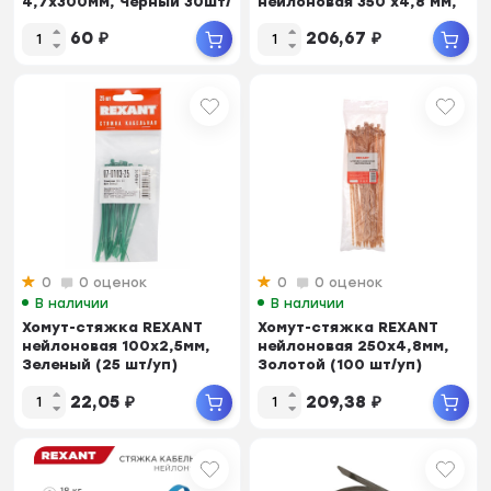
4,7х300мм, Черный 30шт/
нейлоновая 350 x4,8 мм,
пак
Черный, упаковка 10...
60
₽
206,67
₽
0
0 оценок
0
0 оценок
В наличии
В наличии
Хомут-стяжкa REXANT
Хомут-стяжкa REXANT
нейлоновая 100x2,5мм,
нейлоновая 250x4,8мм,
Зеленый (25 шт/уп)
Золотой (100 шт/уп)
22,05
₽
209,38
₽