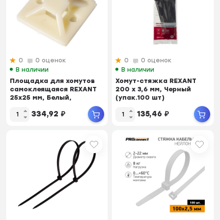
0
0 оценок
0
0 оценок
В наличии
В наличии
Площадка для хомутов
Хомут-стяжкa REXANT
самоклеящаяся REXANT
200 x 3,6 мм, Черный
25х25 мм, Белый,
(упак.100 шт)
упаковка 100 шт.
334,92
₽
135,46
₽