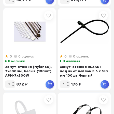
0
0 оценок
0
0 оценок
В наличии
В наличии
Хомут-стяжка (Nylon66),
Хомут-стяжкa REXANT
7х500мм, Белый (100шт)
под винт нейлон 3.6 х 150
APM-7x500W
мм 100шт Черный
872
₽
175
₽