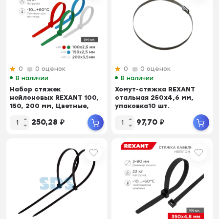
0
0 оценок
0
0 оценок
В наличии
В наличии
Набор стяжек
Хомут-стяжка REXANT
нейлоновых REXANT 100,
стальная 250x4,6 мм,
150, 200 мм, Цветные,
упаковка10 шт.
НХ-1 (тубус 200 шт)
250,28
₽
97,70
₽