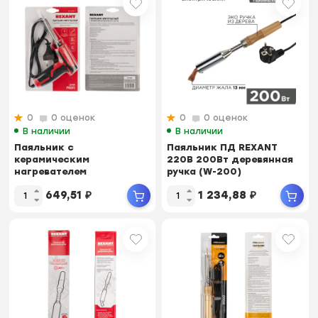
0
0 оценок
0
0 оценок
В наличии
В наличии
Паяльник с
Паяльник ПД REXANT
керамическим
220В 200Вт деревянная
нагревателем
ручка (W-200)
импульсный (Профи)
649,51
₽
1 234,88
₽
220V/30-70Вт (ZD-722B...