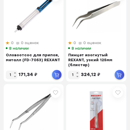
0
0 оценок
0
0 оценок
В наличии
В наличии
Оловоотсос для припоя,
Пинцет изогнутый
металл (FD-7053) REXANT
REXANT, узкий 125мм
(блистер)
171,34
₽
324,12
₽