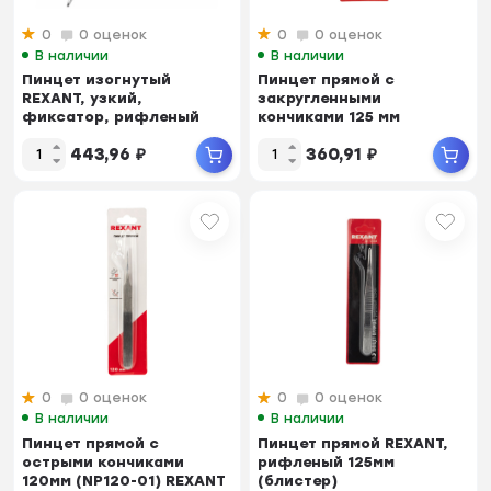
0
0 оценок
0
0 оценок
В наличии
В наличии
Пинцет изогнутый
Пинцет прямой с
REXANT, узкий,
закругленными
фиксатор, рифленый
кончиками 125 мм
160мм
(блистер) REXANT
443,96
₽
360,91
₽
0
0 оценок
0
0 оценок
В наличии
В наличии
Пинцет прямой с
Пинцет прямой REXANT,
острыми кончиками
рифленый 125мм
120мм (NP120-01) REXANT
(блистер)