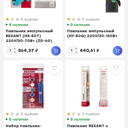
0
0 оценок
0
0 оценок
В наличии
В наличии
Паяльник импульсный
Паяльник импульсный
REXANT (HS-50T)
(HY-50G) 220V/30-130Вт
220V/30-70Вт (ZD-60)
564,37
₽
440,61
₽
0
0 оценок
0
0 оценок
В наличии
В наличии
Набор паяльник-
Паяльник REXANT с