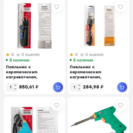
0
0 оценок
0
0 оценок
В наличии
В наличии
Паяльник с
Паяльник с
керамическим
керамическим
нагревателем,
нагревателем,
долговечное жало
долговечное жало
850,61
₽
284,98
₽
REXANT (Профи)
220V/60Вт
220V/40...