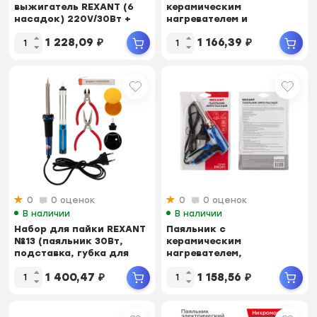
выжигатель REXANT (6
керамическим
насадок) 220V/30Вт +
нагревателем и
Краски
регулятором 220V/30-
1 228,09
₽
1 166,39
₽
50Вт (ZD-708)
0
0 оценок
0
0 оценок
В наличии
В наличии
Набор для пайки REXANT
Паяльник с
№13 (паяльник 30Вт,
керамическим
подставка, губка для
нагревателем,
удаления прип...
импульсный REXANT
1 400,47
₽
1 158,56
₽
(Профи) 220V/25-130Вт...