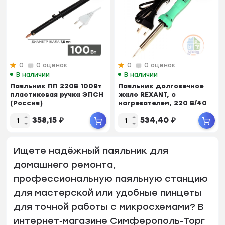
0
0 оценок
0
0 оценок
В наличии
В наличии
Паяльник ПП 220В 100Вт
Паяльник долговечное
пластиковая ручка ЭПСН
жало REXANT, с
(Россия)
нагревателем, 220 В/40
Вт, LED подсветка
358,15
₽
534,40
₽
Ищете надёжный паяльник для
домашнего ремонта,
профессиональную паяльную станцию
для мастерской или удобные пинцеты
для точной работы с микросхемами? В
интернет‑магазине Симферополь-Торг