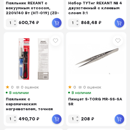
Паяльник REXANT с
Набор ТУТнг REXANT № 4
вакуумным отсосом,
двухстенный с клеевым
220V/40 Вт (HT-019) (ZD-
слоем 3:1
210)
600,74
₽
868,48
₽
0
0 оценок
0
0 оценок
В наличии
В наличии
Паяльник с
Пинцет S-TORG MR-SS-SA
керамическим
SR
нагревателем, точная
пайка REXANT 220V/ 30 Вт
490,70
₽
208
₽