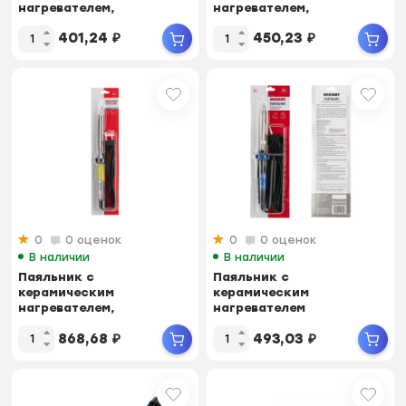
нагревателем,
нагревателем,
долговечное жало
долговечное жало
401,24
₽
450,23
₽
REXANT 220V/ 30 Вт
REXANT 220V/60Вт
0
0 оценок
0
0 оценок
В наличии
В наличии
Паяльник с
Паяльник с
керамическим
керамическим
нагревателем,
нагревателем
долговечное жало
долговечное жало
868,68
₽
493,03
₽
REXANT, 220V/100 Вт
ПРОФИ REXANT 220 V/25
Вт