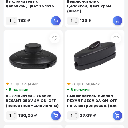
Выключатель с
Выключатель с
цепочкой, цвет золото
цепочкой, цвет хром
(30см)
133
₽
133
₽
0
0 оценок
0
0 оценок
В наличии
В наличии
Выключатель-кнопка
Выключатель-кнопка
REXANT 250V 2А ON-OFF
REXANT 250V 2А ON-OFF
(напольная - для лампы)
на электропровод (для
настольной лампы)
130,25
₽
37,09
₽