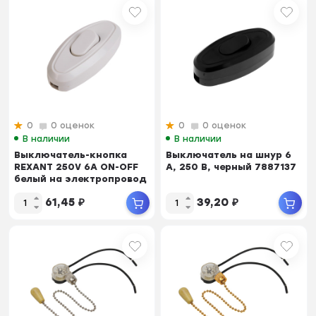
0
0 оценок
0
0 оценок
В наличии
В наличии
Выключатель-кнопка
Выключатель на шнур 6
REXANT 250V 6А ON-OFF
А, 250 В, черный 7887137
белый на электропровод
(для настольн...
61,45
₽
39,20
₽