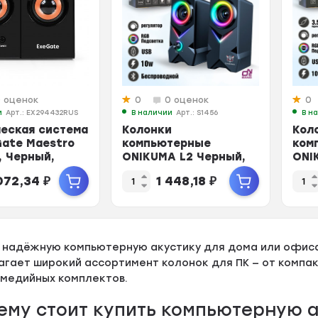
0 оценок
0
0 оценок
0
и
Арт.: EX294432RUS
В наличии
Арт.: S1456
В н
еская система
Колонки
Кол
Gate Maestro
компьютерные
ком
, Черный,
ONIKUMA L2 Черный,
ONI
. 3,5 мм Ja...
2.0, 45–16 000 Гц,
2,0,
 072,34
₽
1 448,18
₽
Bluetooth, mini Ja...
Blue
 надёжную компьютерную акустику для дома или офис
агает широкий ассортимент колонок для ПК — от компа
имедийных комплектов.
ему стоит купить компьютерную а