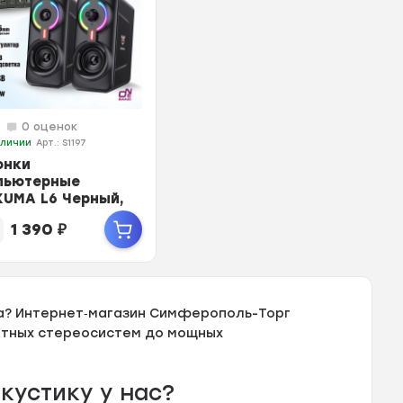
0 оценок
аличии
Арт.: S1197
онки
пьютерные
KUMA L6 Черный,
 45–16 000 Гц,
1 390
₽
tooth, mini Ja...
а? Интернет‑магазин Симферополь-Торг
ктных стереосистем до мощных
кустику у нас?