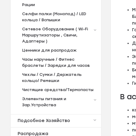
Рации
М
Селфи палки (Монопод) / LED
Б
кольца / Вспышки
п
Сетевое Оборудование ( Wi-Fi
Г
Маршрутизаторы , Свичи,
с
Адаптеры )
Д
н
Ценники для распродаж
Э
Часы наручные / Фитнес
п
браслеты / Зарядки для часов
Б
Чехлы / Сумки / Держатель
м
кольцо/ Ремешки
Г
Чистящие средства/Термопасты
В а
Элементы питания и
Зар.Устройства
к
м
Подсобное Хозяйство
м
п
Распродажа