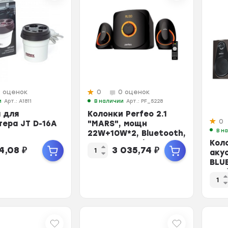
0 оценок
0
0 оценок
и
Арт.: A1811
В наличии
Арт.: PF_5228
 для
Колонки Perfeo 2.1
0
ера JT D-16A
"MARS", мощн
В н
22W+10W*2, Bluetooth,
AUX, FM, USB/...
Кол
74,08
₽
3 035,74
₽
акус
BLU
USB/