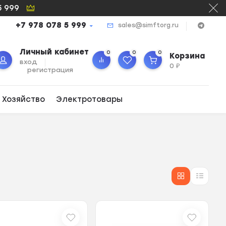
5 999
+7 978 078 5 999
sales@simftorg.ru
Личный кабинет
0
0
0
Корзина
вход
0
₽
регистрация
 Хозяйство
Электротовары