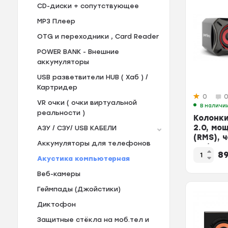
CD-диски + сопутствующее
MP3 Плеер
OTG и переходники , Card Reader
POWER BANK - Внешние
аккумуляторы
USB разветвители HUB ( Хаб ) /
Картридер
0
VR очки ( очки виртуальной
В наличи
реальности )
Колонки
2.0, мо
АЗУ / СЗУ/ USB KAБЕЛИ
(RMS), ч
Аккумуляторы для телефонов
812)
8
Акустика компьютерная
Веб-камеры
Геймпады (Джойстики)
Диктофон
Защитные стёкла на моб.тел и