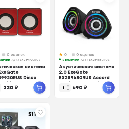
0 оценок
0
0 оценок
аличии
Арт.: EX289920RUS
В наличии
Арт.: EX289680RUS
стическая система
Акустическая система
 ExeGate
2.0 ExeGate
89920RUS Disco
EX289680RUS Accord
Red (питание USB,
210 (USB, 2х3Вт (6Вт
320
₽
690
₽
...
RMS)...