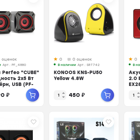
0 оценок
0
0 оценок
0
и
Арт.: PF_4880
В наличии
Арт.: SRT742
В н
 Perfeo "CUBE"
KONOOS KNS-PU50
Аку
щность 2х5 Вт
Yellow 4.8W
2.0
ёрн, USB (PF-
EX2
140 
90
₽
450
₽
2х3В