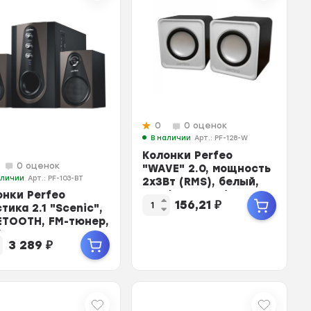
0
0 оценок
В наличии
Арт.: PF-128-W
Колонки Perfeo
0 оценок
"WAVE" 2.0, мощность
аличии
Арт.: PF-103-BT
2х3Вт (RMS), белый,
USB (PF-128-W)
онки Perfeo
156,21
₽
тика 2.1 "Scenic",
ETOOTH, FM-тюнер,
SD, ...
3 289
₽