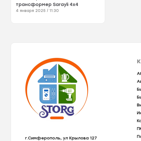
трансформер Sarayli 4x4
4 января 2025 / 11:30
К
A
А
Б
Б
В
И
К
П
П
г.Симферополь, ул Крылова 127