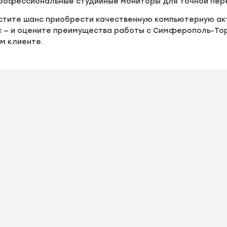
рофессиональные студийные мониторы для точной пере
стите шанс приобрести качественную компьютерную аку
 — и оцените преимущества работы с Симферополь-Торг
м клиенте.