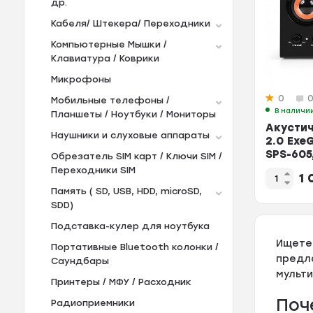
др.
Кабеля/ Штекера/ Переходники
Компьютерные Мышки /
Клавиатура / Коврики
Микрофоны
0
Мобильные телефоны /
В наличи
Планшеты / Ноутбуки / Мониторы
Акустич
Наушники и слуховые аппараты
2.0 Exe
SPS-605
Обрезатель SIM карт / Ключи SIM /
6 Вт RMS
Переходники SIM
1
Память ( SD, USB, HDD, microSD,
SDD)
Подставка-кулер для ноутбука
Ищете
Портативные Bluetooth колонки /
предл
Саундбары
мульт
Принтеры / МФУ / Расходник
Поч
Радиоприемники