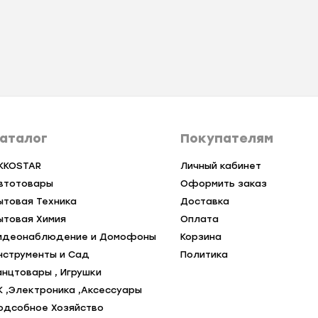
аталог
Покупателям
KKOSTAR
Личный кабинет
втотовары
Оформить заказ
ытовая Техника
Доставка
ытовая Химия
Оплата
идеонаблюдение и Домофоны
Корзина
нструменты и Сад
Политика
анцтовары , Игрушки
К ,Электроника ,Аксессуары
одсобное Хозяйство