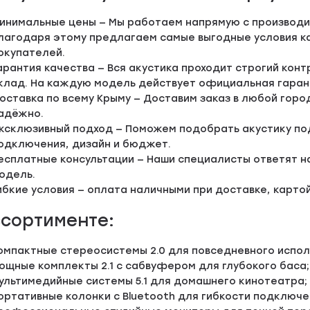
инимальные цены — Мы работаем напрямую с производи
лагодаря этому предлагаем самые выгодные условия ка
окупателей.
арантия качества — Вся акустика проходит строгий кон
клад. На каждую модель действует официальная гаран
оставка по всему Крыму — Доставим заказ в любой горо
адёжно.
ксклюзивный подход — Поможем подобрать акустику под
одключения, дизайн и бюджет.
есплатные консультации — Наши специалисты ответят н
одель.
ибкие условия — оплата наличными при доставке, картой
ссортименте:
омпактные стереосистемы 2.0 для повседневного испол
ощные комплекты 2.1 с сабвуфером для глубокого баса;
ультимедийные системы 5.1 для домашнего кинотеатра;
ортативные колонки с Bluetooth для гибкости подключе