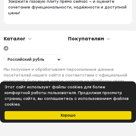
Закажите газовую плиту прямо сейчас — и оцените
сочетание функциональности, надёжности и доступной
цены!
Каталог
Покупателям
Мы получаем и обрабатываем персональные данные
посетителей нашего сайта в соответствии с официальной
политикой. Если вы не даете согласия на обработку своих
персональных данных, вам необходимо покинуть наш сайт.
Этот сайт использует файлы cookies для более
комфортной работы пользователя. Продолжая просмотр
страниц сайта, вы соглашаетесь с использованием файлов
cookies.
Хорошо
Главная
Каталог
Избранное
Профиль
0
₽