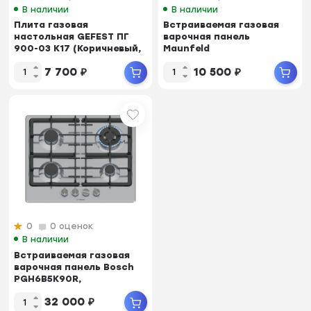
В наличии
В наличии
Плита газовая
Встраиваемая газовая
настольная GEFEST ПГ
варочная панель
900-03 К17 (Коричневый,
Maunfeld
4-конф., эмалир.ст...
EGHS.64.73CS/G, 4-конф.
7 700
₽
10 500
₽
(1-WOK) ...
0
0 оценок
В наличии
Встраиваемая газовая
варочная панель Bosch
PGH6B5K90R,
4конф.WOK, 8кВт,
32 000
₽
нерж....