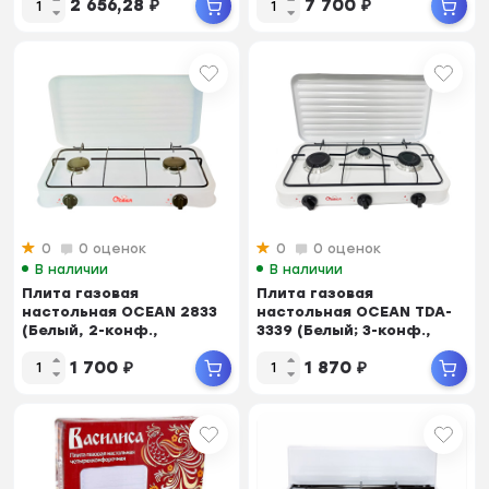
2 656,28
₽
7 700
₽
0
0 оценок
0
0 оценок
В наличии
В наличии
Плита газовая
Плита газовая
настольная OCEAN 2833
настольная OCEAN TDA-
(Белый, 2-конф.,
3339 (Белый; 3-конф.,
53х27х9см,
53.5х31.7см, эмалиро...
1 700
₽
1 870
₽
эмалирован.ст...