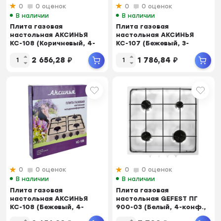
0
0 оценок
0
0 оценок
В наличии
В наличии
Плита газовая
Плита газовая
настольная АКСИНЬЯ
настольная АКСИНЬЯ
КС-108 (Коричневый, 4-
КС-107 (Бежевый, 3-
конф., эмал.сталь, газ...
конф., расход газа 393
2 656,28
₽
1 786,84
₽
г/...
0
0 оценок
0
0 оценок
В наличии
В наличии
Плита газовая
Плита газовая
настольная АКСИНЬЯ
настольная GEFEST ПГ
КС-108 (Бежевый, 4-
900-03 (Белый, 4-конф.,
конфорочная,эмалиров.стал...
эмалир.сталь, ГАЗ-...