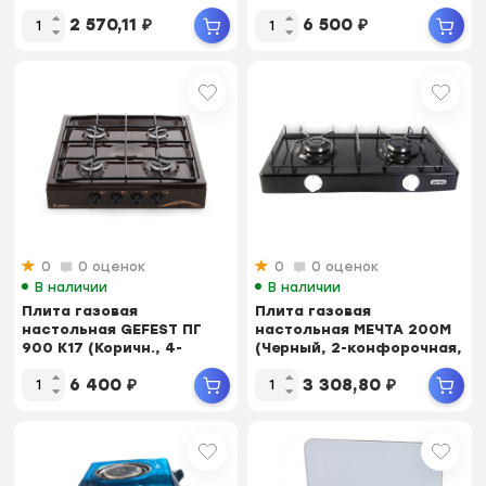
без крышки...
конфорочный,
2 570,11
₽
6 500
₽
эмалированная с...
0
0 оценок
0
0 оценок
В наличии
В наличии
Плита газовая
Плита газовая
настольная GEFEST ПГ
настольная МЕЧТА 200М
900 К17 (Коричн., 4-
(Черный, 2-конфорочная,
конф., эмалир.сталь, г...
эмалированная, Шх...
6 400
₽
3 308,80
₽