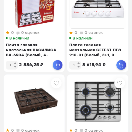
0
0 оценок
0
0 оценок
В наличии
В наличии
Плита газовая
Плита газовая
настольная ВАСИЛИСА
настольная GEFEST ПГЭ
ВА-6504 (Белый, 4-
910-01 (Белый, 3+1, 3
конфорочная,
конф. газовые/1 эле...
2 886,25
₽
8 615,94
₽
эмалированна...
0
0 оценок
0
0 оценок