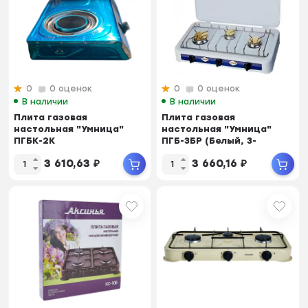
0
0 оценок
0
0 оценок
В наличии
В наличии
Плита газовая
Плита газовая
настольная "Умница"
настольная "Умница"
ПГБК-2К
ПГБ-3БР (Белый, 3-
(2конф.,135/150мм,газ
конфорочная бро...
3 610,63
₽
3 660,16
₽
при...