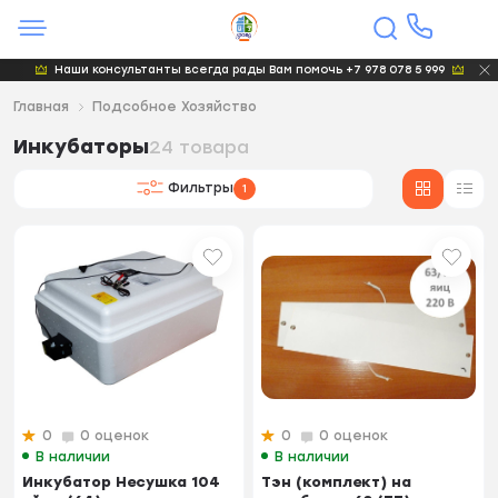
Наши консультанты всегда рады Вам помочь +7 978 078 5 999
Главная
Подсобное Хозяйство
Инкубаторы
24 товара
Фильтры
1
0
0 оценок
0
0 оценок
В наличии
В наличии
Инкубатор Несушка 104
Тэн (комплект) на