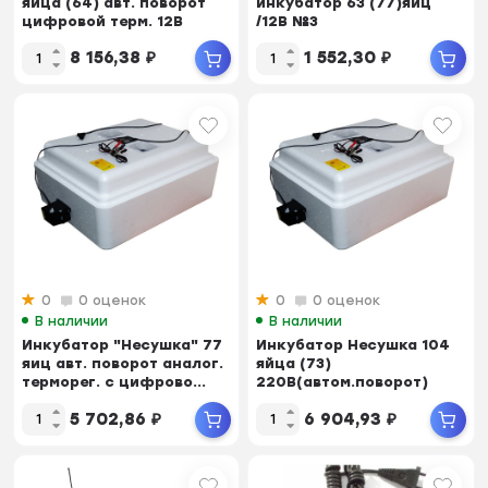
яйца (64) авт. поворот
инкубатор 63 (77)яиц
цифровой терм. 12В
/12В №3
(Вместимост...
8 156,38
₽
1 552,30
₽
0
0 оценок
0
0 оценок
В наличии
В наличии
Инкубатор "Несушка" 77
Инкубатор Несушка 104
яиц авт. поворот аналог.
яйца (73)
терморег. с цифрово...
220В(автом.поворот)
цифр.табло аналоговый
5 702,86
₽
6 904,93
₽
т...