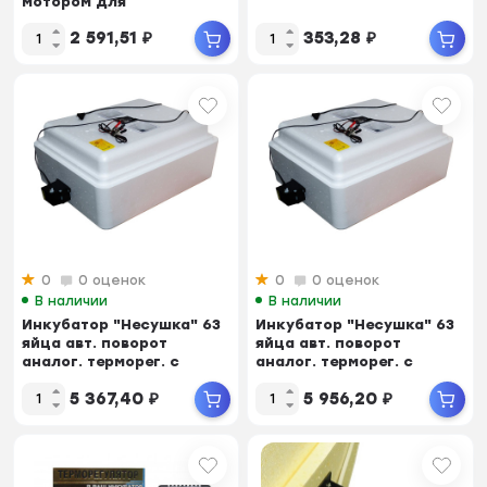
мотором для
переворачивания
2 591,51
₽
353,28
₽
0
0 оценок
0
0 оценок
В наличии
В наличии
Инкубатор "Несушка" 63
Инкубатор "Несушка" 63
яйца авт. поворот
яйца авт. поворот
аналог. терморег. с
аналог. терморег. с
цифров...
цифров...
5 367,40
₽
5 956,20
₽