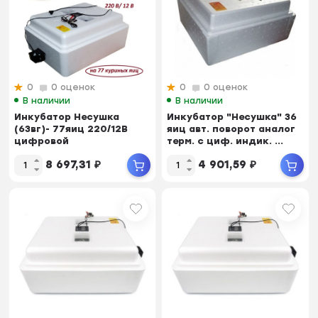
0
0 оценок
0
0 оценок
В наличии
В наличии
Инкубатор Несушка
Инкубатор "Несушка" 36
(63вг)- 77яиц 220/12В
яиц авт. поворот аналог
цифровой
терм. с циф. индик. ...
терморегулятор с
8 697,31
₽
4 901,59
₽
гигрометром...