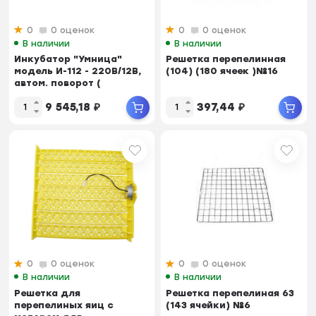
0
0 оценок
0
0 оценок
В наличии
В наличии
Инкубатор "Умница"
Решетка перепелинная
модель И-112 - 220В/12В,
(104) (180 ячеек )№16
автом. поворот (
Мощнос...
9 545,18
₽
397,44
₽
0
0 оценок
0
0 оценок
В наличии
В наличии
Решетка для
Решетка перепелиная 63
перепелиных яиц с
(143 ячейки) №6