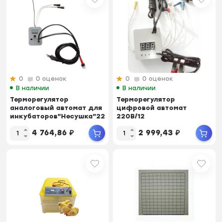
0
0 оценок
0
0 оценок
В наличии
В наличии
Терморегулятор
Терморегулятор
аналоговый автомат для
цифровой автомат
инкубаторов"Несушка"220В
220В/12
с ци...
(автопереключение на
4 764,86
₽
2 999,43
₽
12В) №11 (арт.45)