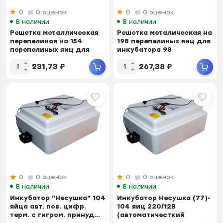
0
0 оценок
0
0 оценок
В наличии
В наличии
Решетка металлическая
Решетка металическая на
перепелиная на 154
198 перепелиных яиц для
перепелиных яиц для
инкубатора 98
инкубатора 70
231,73
₽
267,38
₽
0
0 оценок
0
0 оценок
В наличии
В наличии
Инкубатор "Несушка" 104
Инкубатор Несушка (77)-
яйца авт. пов. цифр.
104 яиц 220/12В
терм. с гигром. принуд...
(автоматичесткий