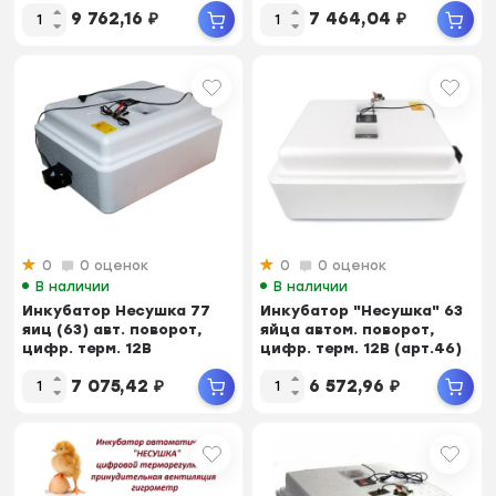
поворот,аналоговый...
9 762,16
₽
7 464,04
₽
0
0 оценок
0
0 оценок
В наличии
В наличии
Инкубатор Несушка 77
Инкубатор "Несушка" 63
яиц (63) авт. поворот,
яйца автом. поворот,
цифр. терм. 12В
цифр. терм. 12В (арт.46)
(Материал изгото...
7 075,42
₽
6 572,96
₽