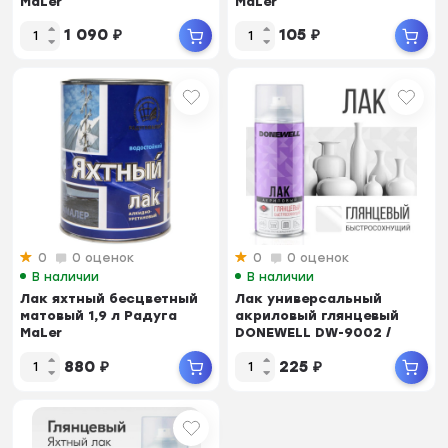
MaLer
MaLer
1 090
₽
105
₽
0
0 оценок
0
0 оценок
В наличии
В наличии
Лак яхтный бесцветный
Лак универсальный
матовый 1,9 л Радуга
акриловый глянцевый
MaLer
DONEWELL DW-9002 /
520мл
880
₽
225
₽