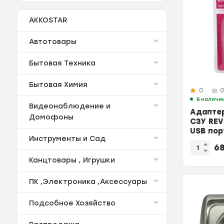
AKKOSTAR
Автотовары
Бытовая Техника
Бытовая Химия
0
В наличи
Видеонаблюдение и
Адапте
Домофоны
СЗУ REV
USB пор
Инструменты и Сад
заземле
6
16A...
Канцтовары , Игрушки
ПК ,Электроника ,Аксессуары
Подсобное Хозяйство