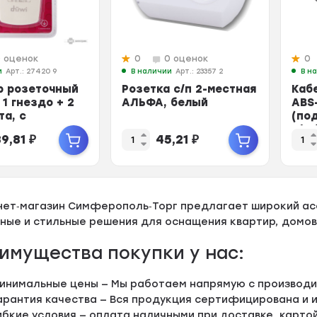
0 оценок
0
0 оценок
0
и
Арт.: 27420 9
В наличии
Арт.: 23357 2
В н
р розеточный
Розетка с/п 2-местная
Каб
 1 гнездо + 2
АЛЬФА, белый
ABS
та, с
(по
ением,
7/16
89,81
₽
45,21
₽
 ко...
нет‑магазин Симферополь‑Торг предлагает широкий а
ные и стильные решения для оснащения квартир, домов
имущества покупки у нас:
инимальные цены — Мы работаем напрямую с производи
арантия качества — Вся продукция сертифицирована и
ибкие условия — оплата наличными при доставке, картой