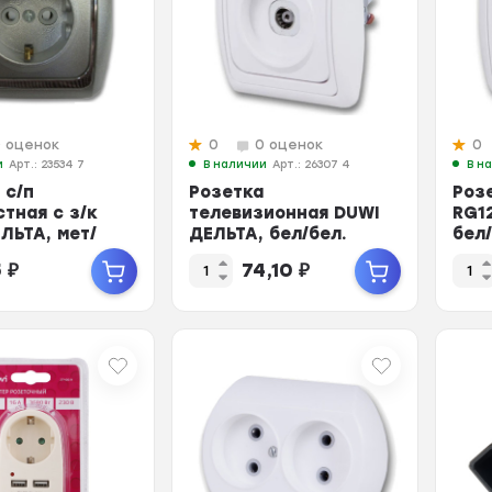
0 оценок
0
0 оценок
0
и
Арт.: 23534 7
В наличии
Арт.: 26307 4
В н
 с/п
Розетка
Роз
тная с з/к
телевизионная DUWI
RG1
ЛЬТА, мет/
ДЕЛЬТА, бел/бел.
бел
 23534 7
26307 4
5
₽
74,10
₽