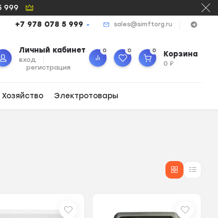
5 999
+7 978 078 5 999
sales@simftorg.ru
Личный кабинет
0
0
0
Корзина
вход
0
₽
регистрация
 Хозяйство
Электротовары