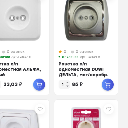
0 оценок
0
0 оценок
аличии
Арт.: 23327 5
В наличии
Арт.: 23524 8
етка с/п
Розетка с/п
оместная АЛЬФА,
одноместная DUWI
ый
ДЕЛЬТА, мет/серебр.
23524 8
33,03
₽
85
₽