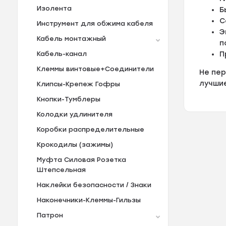
Изолента
Б
С
Инструмент для обжима кабеля
Э
Кабель монтажный
п
П
Кабель-канал
Клеммы винтовые+Соединители
Не пер
лучшие
Клипсы-Крепеж Гофры
Кнопки-Тумблеры
Колодки удлинителя
Коробки распределительные
Крокодилы (зажимы)
Муфта Силовая Розетка
Штепсельная
Наклейки безопасности / Знаки
Наконечники-Клеммы-Гильзы
Патрон