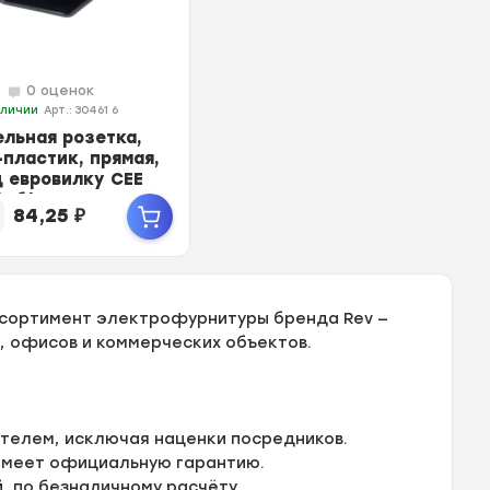
0 оценок
аличии
Арт.: 30461 6
ельная розетка,
-пластик, прямая,
д евровилку CEE
), б/з, с коль...
84,25
₽
ссортимент электрофурнитуры бренда Rev —
, офисов и коммерческих объектов.
телем, исключая наценки посредников.
 имеет официальную гарантию.
, по безналичному расчёту.