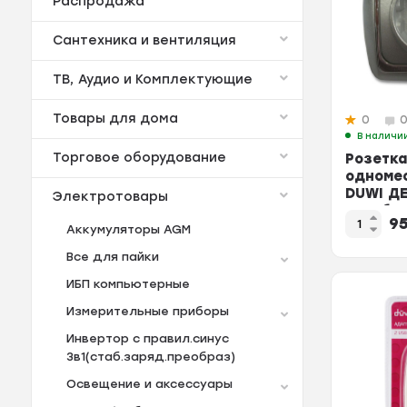
Распродажа
Сантехника и вентиляция
ТВ, Аудио и Комплектующие
Товары для дома
0
В наличи
Торговое оборудование
Розетка
одномес
DUWI ДЕ
Электротовары
серебр.
9
Аккумуляторы AGM
Все для пайки
ИБП компьютерные
Измерительные приборы
Инвертор с правил.синус
3в1(стаб.заряд.преобраз)
Освещение и аксессуары