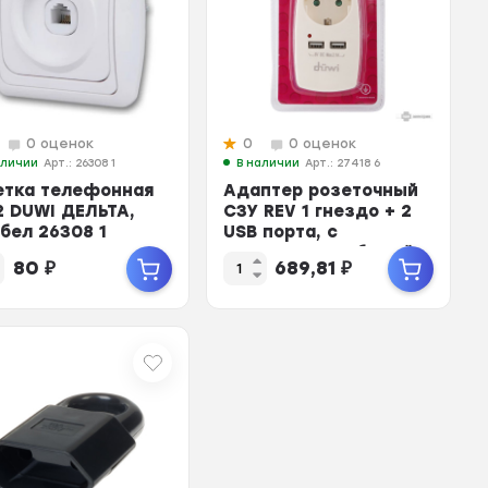
0 оценок
0
0 оценок
аличии
Арт.: 26308 1
В наличии
Арт.: 27418 6
етка телефонная
Адаптер розеточный
2 DUWI ДЕЛЬТА,
СЗУ REV 1 гнездо + 2
/бел 26308 1
USB порта, с
заземлением, белый,
80
₽
689,81
₽
16A,...