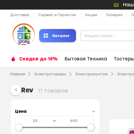
Наши
Доставка
Сервис и Гарантия
Акции
Галерея
О
Каталог
Скидки до 15%
Бытовая Техника
Тостер
Главная
Электротовары
Электромонтаж
Электр
Rev
11 товаров
Цена
—