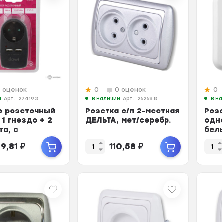
0 оценок
0
0 оценок
0
и
Арт.: 27419 3
В наличии
Арт.: 26268 8
В н
р розеточный
Розетка с/п 2-местная
Роз
 1 гнездо + 2
ДЕЛЬТА, мет/серебр.
одн
та, с
бел
нием, черный,
89,81
₽
110,58
₽