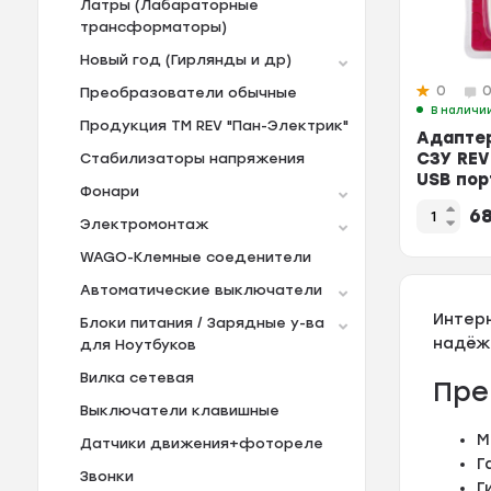
Латры (Лабараторные
трансформаторы)
Новый год (Гирлянды и др)
0
Преобразователи обычные
В наличи
Продукция TM REV "Пан-Электрик"
Адапте
СЗУ REV
Стабилизаторы напряжения
USB пор
Фонари
заземл
6
слоновая
Электромонтаж
WAGO-Клемные соеденители
Автоматические выключатели
Интер
Блоки питания / Зарядные у-ва
надёж
для Ноутбуков
Вилка сетевая
Пре
Выключатели клавишные
М
Датчики движения+фотореле
Г
Звонки
Г