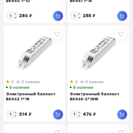
BK460 1*10
BK461 1*15
286
₽
255
₽
0
0 оценок
0
0 оценок
В наличии
В наличии
Электронный балласт
Электронный балласт
BK462 1*18
BK465-2*18W
314
₽
476
₽