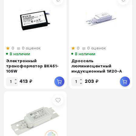
0
0 оценок
0
0 оценок
В наличии
В наличии
Электронный
Дроссель
трансформатор BK451-
люминисцентный
105W
индукционный 1И20-А
алюм.1х18Вт Т8/G13
413
₽
203
₽