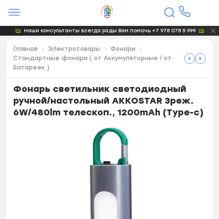
Наши консультанты всегда рады Вам помочь +7 978 078 5 999
Главная
Электротовары
Фонари
Стандартные фонари ( от Аккумуляторные / от
Батареек )
Фонарь светильник светодиодный
ручной/настольный AKKOSTAR 3реж.
6W/480lm телескоп., 1200mAh (Type-c)