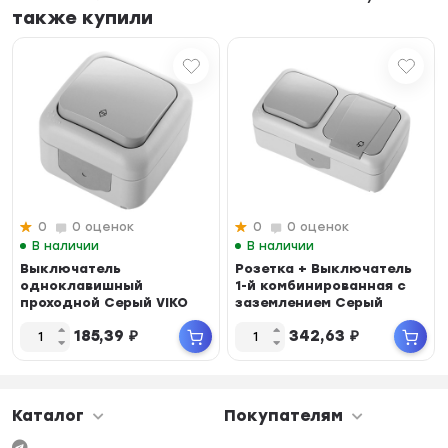
также купили
0
0 оценок
0
0 оценок
В наличии
В наличии
Выключатель
Розетка + Выключатель
одноклавишный
1-й комбинированная с
проходной Серый VIKO
заземлением Серый
PALMIE 90555504
PALMIE VIKO 905...
185,39
₽
342,63
₽
Каталог
Покупателям