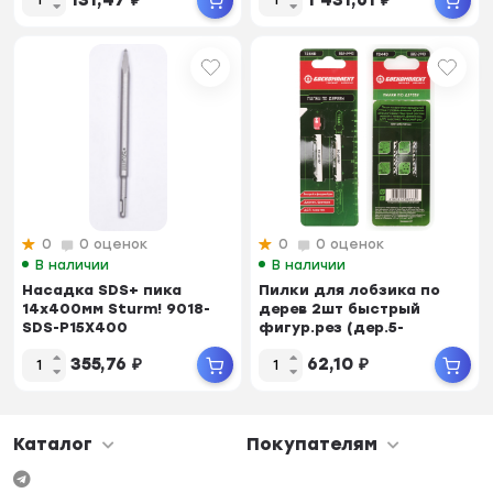
0
0 оценок
0
0 оценок
В наличии
В наличии
Насадка SDS+ пика
Пилки для лобзика по
14х400мм Sturm! 9018-
дерев 2шт быстрый
SDS-P15X400
фигур.рез (дер.5-
40мм,фанер.3-30мм) БО...
355,76
₽
62,10
₽
Каталог
Покупателям