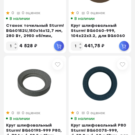
0
0 оценок
0
0 оценок
В наличии
В наличии
Станок точильный Sturm!
Круг шлифовальный
BG60152U,150х16х12,7 мм,
Sturm! BG6060-999,
280 Вт, 2950 об/мин,
104х22х3.2, для BG6060
АДАПТИР...
4 528
₽
441,75
₽
0
0 оценок
0
0 оценок
В наличии
В наличии
Круг шлифовальный
Круг шлифовальный P80
Sturm! BG6019S-999 P80,
Sturm! BG6007S-999,