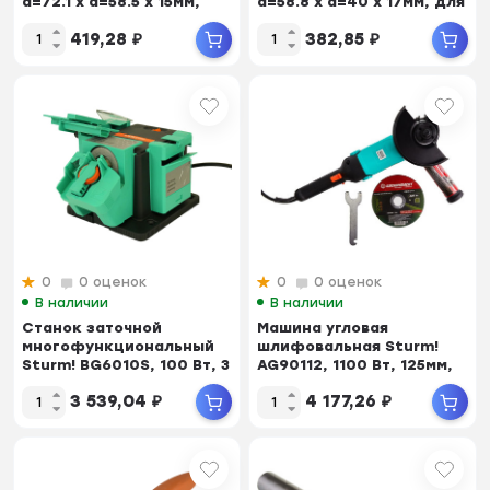
d=72.1 x d=58.5 x 15мм,
d=58.8 x d=40 x 17мм, для
для BG6019S...
BG6017S
419,28
₽
382,85
₽
0
0 оценок
0
0 оценок
В наличии
В наличии
Станок заточной
Машина угловая
многофункциональный
шлифовальная Sturm!
Sturm! BG6010S, 100 Вт, 3
AG90112, 1100 Вт, 125мм,
модуля,заточ.кр...
ПОВЫШ ПЫЛЕЗАЩ, уд...
3 539,04
₽
4 177,26
₽