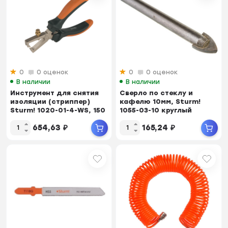
0
0 оценок
0
0 оценок
В наличии
В наличии
Инструмент для снятия
Сверло по стеклу и
изоляции (стриппер)
кафелю 10мм, Sturm!
Sturm! 1020-01-4-WS, 150
1055-03-10 круглый
мм, двухко...
хвостовик, 2 грани
654,63
₽
165,24
₽