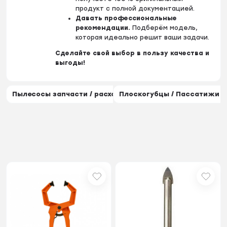
продукт с полной документацией.
Давать профессиональные
рекомендации.
Подберём модель,
которая идеально решит ваши задачи.
Сделайте свой выбор в пользу качества и
выгоды!
Пылесосы запчасти / расходники
Гайковерт / Винтоверт
Плоскогубцы / Пассатижи /
Гр