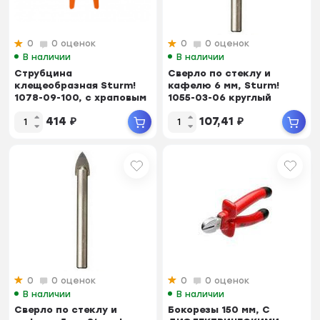
0
0 оценок
0
0 оценок
В наличии
В наличии
Струбцина
Сверло по стеклу и
клещеобразная Sturm!
кафелю 6 мм, Sturm!
1078-09-100, с храповым
1055-03-06 круглый
механизмом, длина 255 ...
хвостовик, 2 грани
414
₽
107,41
₽
0
0 оценок
0
0 оценок
В наличии
В наличии
Сверло по стеклу и
Бокорезы 150 мм, С