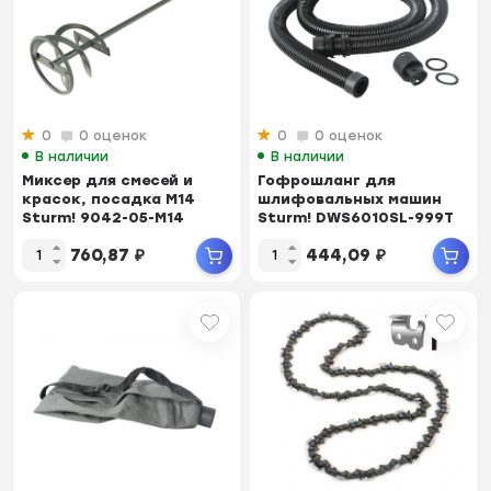
0
0 оценок
0
0 оценок
В наличии
В наличии
Миксер для смесей и
Гофрошланг для
красок, посадка М14
шлифовальных машин
Sturm! 9042-05-M14
Sturm! DWS6010SL-999T
DWS6010S/DWS6010SL
760,87
₽
444,09
₽