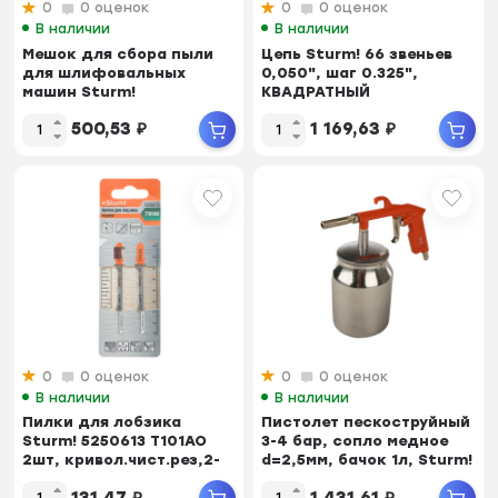
0
0 оценок
0
0 оценок
В наличии
В наличии
Мешок для сбора пыли
Цепь Sturm! 66 звеньев
для шлифовальных
0,050", шаг 0.325",
машин Sturm!
КВАДРАТНЫЙ
DWS6010SL-999B
ХРОМИРОВАННЫЙ...
500,53
₽
1 169,63
₽
DWS6010S/DW...
0
0 оценок
0
0 оценок
В наличии
В наличии
Пилки для лобзика
Пистолет пескоструйный
Sturm! 5250613 T101AO
3-4 бар, сопло медное
2шт, кривол.чист.рез,2-
d=2,5мм, бачок 1л, Sturm!
15мм,мяг древ...
AU-172...
131,47
₽
1 431,61
₽