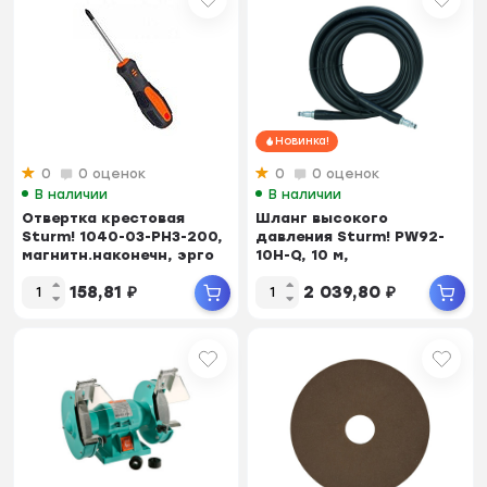
Новинка!
0
0 оценок
0
0 оценок
В наличии
В наличии
Отвертка крестовая
Шланг высокого
Sturm! 1040-03-PH3-200,
давления Sturm! PW92-
магнитн.наконечн, эрго
10H-Q, 10 м,
ручка, 3х200мм
быстросъемное соедин.
158,81
₽
2 039,80
₽
с 2-х ...