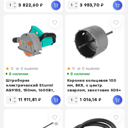
10000об/мин, КАМ...
10000об/мин, ТОНК...
3 822,60
₽
3 953,70
₽
0
0 оценок
0
0 оценок
В наличии
В наличии
Штроборез
Коронка кольцевая 100
электрический Sturm!
мм, BK8, с центр.
AG915S, 150мм, 1600Вт,
cверлом, хвостовик SDS+
4000об/мин,
, Sturm! 9018...
11 911,81
₽
1 016,14
₽
плав.пуск,к...