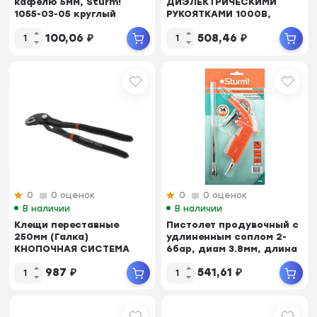
кафелю 5мм, Sturm!
ДИЭЛЕКТРИЧЕСКИМИ
1055-03-05 круглый
РУКОЯТКАМИ 1000В,
хвостовик, 2 грани
Sturm! 1020-03-2-150
100,06
₽
508,46
₽
0
0 оценок
0
0 оценок
В наличии
В наличии
Клещи переставные
Пистолет продувочный с
250мм (Галка)
удлиненным соплом 2-
КНОПОЧНАЯ СИСТЕМА
6бар, диам 3.8мм, длина
ФИКСАЦИИ,НАСЕЧ
сопла 215,...
987
₽
541,61
₽
ГУБ,ПВХ РУК,...