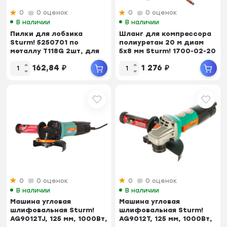
0
0 оценок
0
0 оценок
В наличии
В наличии
Пилки для лобзика
Шланг для компрессора
Sturm! 5250701 по
полиуретан 20 м диам
металлу T118G 2шт, для
5x8 мм Sturm! 1700-02-20
тонких цветных мет...
162,84
₽
1 276
₽
0
0 оценок
0
0 оценок
В наличии
В наличии
Машина угловая
Машина угловая
шлифовальная Sturm!
шлифовальная Sturm!
AG9012TJ, 125 мм, 1000Вт,
AG9012T, 125 мм, 1000Вт,