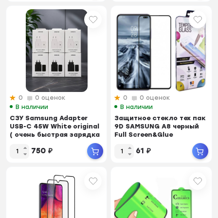
0
0 оценок
0
0 оценок
В наличии
В наличии
СЗУ Samsung Adapter
Защитное стекло тех пак
USB-C 45W White original
9D SAMSUNG A8 черный
( очень быстрая зарядка
Full Screen&Glue
) NFC
750
₽
61
₽