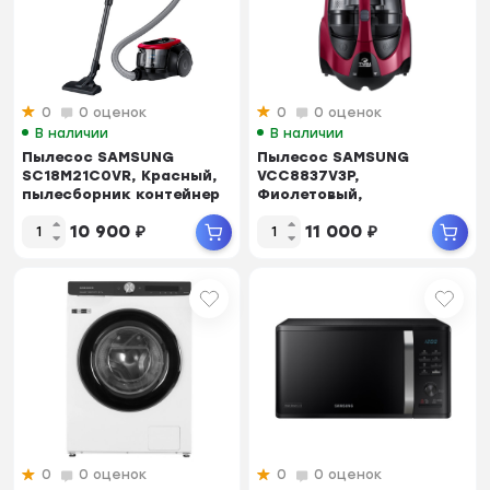
0
0 оценок
0
0 оценок
В наличии
В наличии
Пылесос SAMSUNG
Пылесос SAMSUNG
SC18M21C0VR, Красный,
VCC8837V3P,
пылесборник контейнер
Фиолетовый,
1.5 л, 380/1800 В...
пылесборник контейнер
10 900
₽
11 000
₽
2л, 430/2200 Вт...
0
0 оценок
0
0 оценок