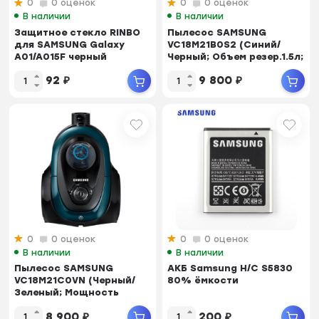
0
0 оценок
0
0 оценок
В наличии
В наличии
Защитное стекло RINBO
Пылесос SAMSUNG
для SAMSUNG Galaxy
VC18M21B0S2 (Синий/
A01/A015F черный
Черный; Объем резер.1.5л;
Мощность 1800Вт;...
92
₽
9 800
₽
0
0 оценок
0
0 оценок
В наличии
В наличии
Пылесос SAMSUNG
АКБ Samsung H/C S5830
VC18M21C0VN (Черный/
80% ёмкости
Зеленый; Мощность
1800Вт; Объем мешка
8 900
₽
200
₽
1.5...