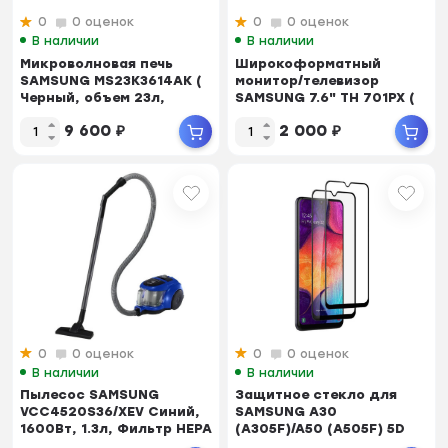
0
0 оценок
0
0 оценок
В наличии
В наличии
Микроволновая печь
Широкоформатный
SAMSUNG MS23K3614AK (
монитор/телевизор
Черный, объем 23л,
SAMSUNG 7.6" TH 701PX (
800Вт, мех.управл...
гарантия 14дней)
9 600
₽
2 000
₽
0
0 оценок
0
0 оценок
В наличии
В наличии
Пылесос SAMSUNG
Защитное стекло для
VCC4520S36/XEV Синий,
SAMSUNG A30
1600Вт, 1.3л, Фильтр HEPA
(A305F)/A50 (A505F) 5D
полный клей тех/пак (b...