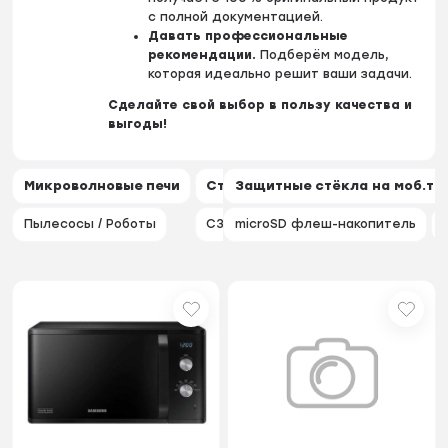
с полной документацией.
Давать профессиональные
рекомендации.
Подберём модель,
которая идеально решит ваши задачи.
Сделайте свой выбор в пользу качества и
выгоды!
Микроволновые печи
Стиральные машинки / Сушиль
Защитные стёкла на моб.тел
Акк
Пылесосы / Роботы
СЗУ
microSD флеш-накопитель