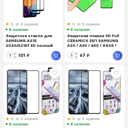
0
0 оценок
0
0 оценок
В наличии
В наличии
Защитное стекло для
Защитная пленка 9D Full
SAMSUNG A21S
CERAMICS 25/1 SAMSUNG
2020/A215f 5D полный
A20 / A30 / A50 / A40S /
клей тех/пак (black)
A50S /...
101
₽
67
₽
0
0 оценок
0
0 оценок
В наличии
В наличии