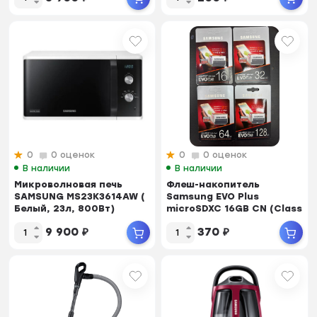
0
0 оценок
0
0 оценок
В наличии
В наличии
Микроволновая печь
Флеш-накопитель
SAMSUNG MS23K3614AW (
Samsung EVO Plus
Белый, 23л, 800Вт)
microSDXC 16GB CN (Class
10) (гр.30дн.)
9 900
₽
370
₽