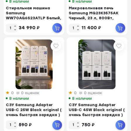
В наличии
В наличии
Стиральная машина
Микроволновая печь
Samsung
Samsung MG23K3575AK
WW70AG6S23ATLP Белый,
Черный, 23 л, 800Вт,
7кг, 22прог., Digital
гриль 1100Вт, 28,...
34 990
₽
11 400
₽
Inverte...
0
0 оценок
0
0 оценок
В наличии
В наличии
СЗУ Samsung Adapter
СЗУ Samsung Adapter
USB-C 25W Black original (
USB-C 45W Black original (
очень быстрая зарядка )
очень быстрая зарядка )
NFC
NFC
590
₽
750
₽