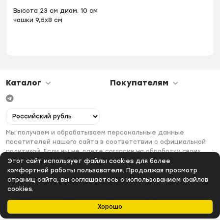
Высота 23 см диам. 10 см
чашки 9,5х8 см
Каталог
Покупателям
Мы получаем и обрабатываем персональные данные
посетителей нашего сайта в соответствии с официальной
политикой. Если вы не даете согласия на обработку своих
персональных данных, вам необходимо покинуть наш сайт.
Этот сайт использует файлы cookies для более
комфортной работы пользователя. Продолжая просмотр
страниц сайта, вы соглашаетесь с использованием файлов
cookies.
Хорошо
Главная
Каталог
Избранное
Профиль
0
₽