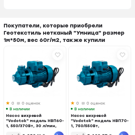
Покупатели, которые приобрели
Геотекстиль нетканый "Умница" размер
1м*50м, вес 60г/м2, также купили
0
0 оценок
0
0 оценок
В наличии
В наличии
Насос вихревой
Насос вихревой
"Vodotok" модель НВП60-
"Vodotok" модель НВП70-
1, 550/370Вт, 30 л/мин,
1, 750/550Вт,
IPХ4,...
макс.произв. 45...