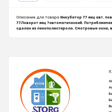
Описание для товара
Инкубатор 77 яиц авт. пов
77.Поворот яиц ?автоматический. Потребляемая
сделан из пенополистирола. Смотровые окна, в
К
A
А
Б
Б
В