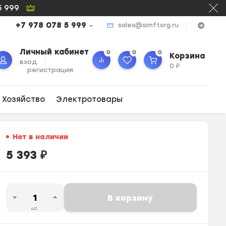
5 999
+7 978 078 5 999
sales@simftorg.ru
Личный кабинет
0
0
0
Корзина
вход
0
₽
регистрация
 Хозяйство
Электротовары
Нет в наличии
5 393
₽
В корзину
шт.