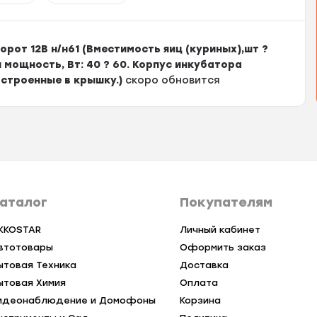
орот 12В н/н61 (Вместимость яиц (куриных),шт ?
 мощность, Вт: 40 ? 60. Корпус инкубатора
строенные в крышку.)
скоро обновится
аталог
Покупателям
KKOSTAR
Личный кабинет
втотовары
Оформить заказ
ытовая Техника
Доставка
ытовая Химия
Оплата
идеонаблюдение и Домофоны
Корзина