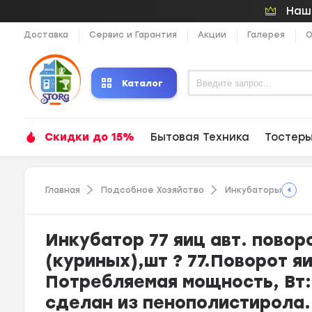
Наши
Доставка
Сервис и Гарантия
Акции
Галерея
О
Каталог
Скидки до 15%
Бытовая Техника
Тостер
Главная
Подсобное Хозяйство
Инкубаторы
Инкубатор 77 яиц авт. поворо
(куриных),шт ? 77.Поворот я
Потребляемая мощность, Вт: 
сделан из пенополистирола.