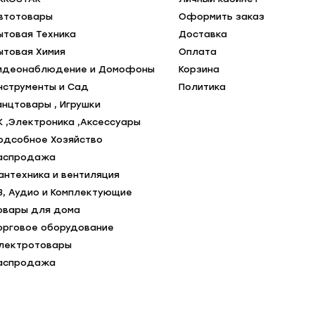
втотовары
Оформить заказ
ытовая Техника
Доставка
ытовая Химия
Оплата
идеонаблюдение и Домофоны
Корзина
нструменты и Сад
Политика
анцтовары , Игрушки
К ,Электроника ,Аксессуары
одсобное Хозяйство
аспродажа
антехника и вентиляция
В, Аудио и Комплектующие
овары для дома
орговое оборудование
лектротовары
аспродажа