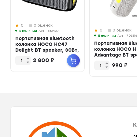
0
0 оценок
0
0 оценок
В наличии
Арт.: 683439
В наличии
Арт.: 70631
Портативная Bluetooth
Портативная Blu
колонка HOCO HC47
колонка HOCO 
Delight BT speaker, 30Вт,
Advantage BT sp
TWS, microS...
2 800
₽
8Вт, RGB‑подсв..
990
₽
К
A