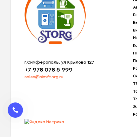
А
Б
Б
В
И
К
П
П
г.Симферополь, ул Крылова 127
Р
+7 978 078 5 999
С
sales@simftorg.ru
Т
Т
Т
Э
Р