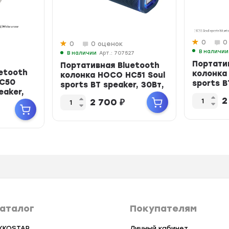
0
0
0
0 оценок
В наличии
В наличии
Арт.: 707527
6
Портати
Портативная Bluetooth
etooth
колонка
колонка HOCO HC51 Soul
HC50
sports B
sports BT speaker, 30Вт,
eaker,
TWS, US.
TWS, по...
2
..
2 700
₽
аталог
Покупателям
KKOSTAR
Личный кабинет