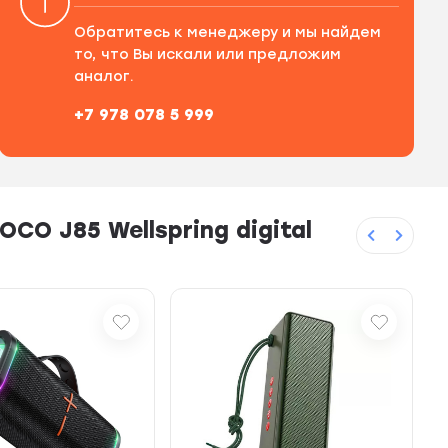
Обратитесь к менеджеру и мы найдем
то, что Вы искали или предложим
аналог.
+7 978 078 5 999
O J85 Wellspring digital