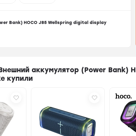
r Bank) HOCO J85 Wellspring digital display
нешний аккумулятор (Power Bank) HOC
же купили