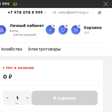
5 999
+7 978 078 5 999
sales@simftorg.ru
Личный кабинет
0
0
0
Корзина
вход
0
₽
регистрация
 Хозяйство
Электротовары
Нет в наличии
0
₽
В корзину
шт.