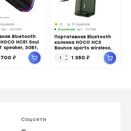
 оценок
0
0 оценок
Арт.: 697048
В наличии
Арт.: 707533
вная Bluetooth
Портативная Bluetooth
 HOCO HC51 Soul
колонка HOCO HC3
T speaker, 30Вт,
Bounce sports wireless,
..
10Вт, TWS, 240...
 700
₽
1 350
₽
Соцсети