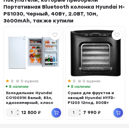
Покупатели, которые приобрели
Портативная Bluetooth колонка Hyundai H-
PS1030, Черный, 40Вт, 2.0BT, 10м,
3600mAh, также купили
0
0 оценок
0
0 оценок
В наличии
В наличии
Холодильник Hyundai
Сушка для фруктов и
CO10031H Белый, 83л,
овощей Hyundai HYFD-
однокамерный, класс
P1203 12под. 500Вт
A+, 109 кВт·ч/го...
черный
12 500
₽
7 990
₽