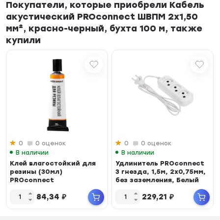
Покупатели, которые приобрели Кабель
акустический PROconnect ШВПМ 2х1,50
мм², красно-черный, бухта 100 м, также
купили
0
0 оценок
0
0 оценок
В наличии
В наличии
Клей влагостойкий для
Удлинитель PROconnect
резины (30мл)
3 гнезда, 1,5м, 2х0,75мм,
PROconnect
без заземления, Белый
84,34
₽
229,21
₽