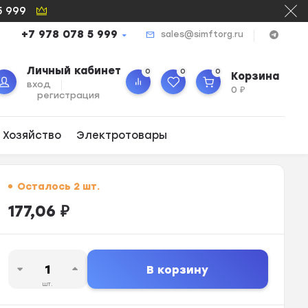
5 999
+7 978 078 5 999
sales@simftorg.ru
Личный кабинет
0
0
0
Корзина
вход
0
₽
регистрация
 Хозяйство
Электротовары
Осталось 2 шт.
177,06
₽
В корзину
шт.