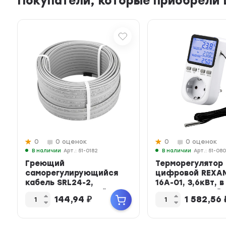
Покупатели, которые приобрели Ш
0
0 оценок
0
0 оценок
В наличии
Арт.: 51-0182
В наличии
Арт.: 51-08
Греющий
Терморегулятор
саморегулирующийся
цифровой REXA
кабель SRL24-2,
16А-01, 3,6кВт, в
неэкранированный
розетку, Белый
144,94
₽
1 582,56
REXANT 24Вт/м, 0,...