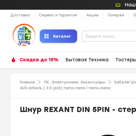
Наши
Доставка
Сервис и Гарантия
Акции
Галерея
О
Каталог
Скидки до 15%
Бытовая Техника
Тостер
Главная
ПК ,Электроника ,Аксессуары
Кабеля/ Ш
AUX кабель ( 3.5 jack) папа-папа / папа-мама
Шнур REXANT DIN 5PIN - стер