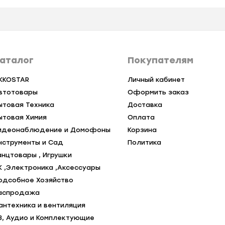
аталог
Покупателям
KKOSTAR
Личный кабинет
втотовары
Оформить заказ
ытовая Техника
Доставка
ытовая Химия
Оплата
идеонаблюдение и Домофоны
Корзина
нструменты и Сад
Политика
анцтовары , Игрушки
К ,Электроника ,Аксессуары
одсобное Хозяйство
аспродажа
антехника и вентиляция
В, Аудио и Комплектующие