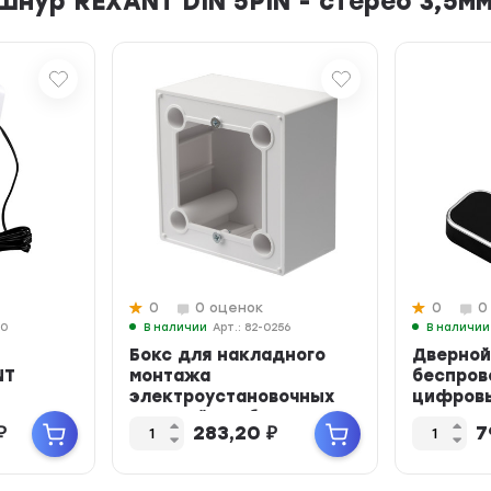
нур REXANT DIN 5PIN - стерео 3,5мм
0
0 оценок
0
0
00
В наличии
Арт.: 82-0256
В наличии
Бокс для накладного
Дверной
NT
монтажа
беспров
электроустановочных
цифров
изделий, глубина 43 мм,
кодиров
₽
283,20
₽
7
белый...
мелодий,