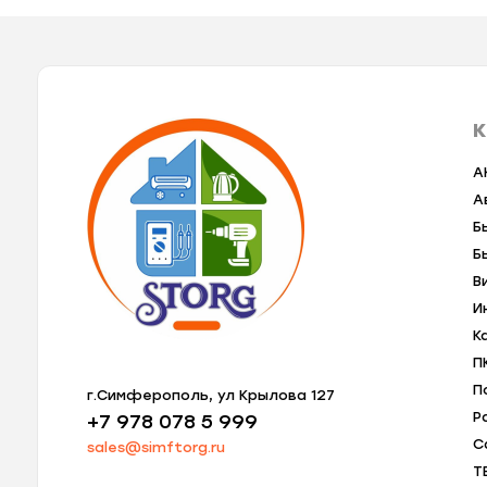
К
A
А
Б
Б
В
И
К
П
П
г.Симферополь, ул Крылова 127
Р
+7 978 078 5 999
С
sales@simftorg.ru
Т