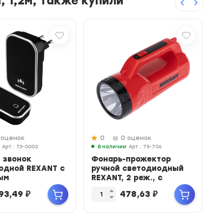
, 1,2м, также купили
 оценок
0
0 оценок
Арт.: 73-0002
В наличии
Арт.: 75-706
 звонок
Фонарь-прожектор
одной REXANT с
ручной светодиодный
ым
REXANT, 2 реж., с
анием 38
напл.ремнем и
93,49
₽
478,63
₽
 200м, ...
встроен....