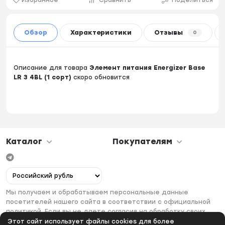
Обзор
Характеристики
Отзывы
0
Описание для товара
Элемент питания Energizer Ваse
LR 3 4BL (1 сорт)
скоро обновится
Каталог
Покупателям
Мы получаем и обрабатываем персональные данные
посетителей нашего сайта в соответствии с официальной
политикой. Если вы не даете согласия на обработку своих
персональных данных, вам необходимо покинуть наш сайт.
Этот сайт использует файлы cookies для более