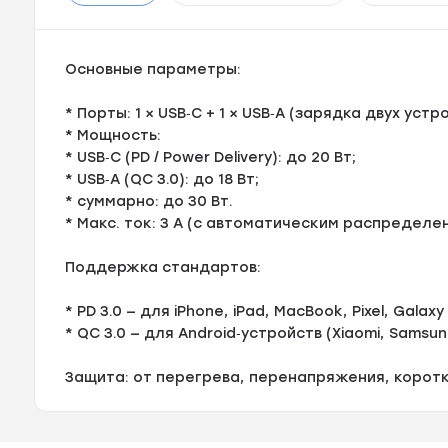
Основные параметры:
* Порты: 1 × USB‑C + 1 × USB‑A (зарядка двух ус
* Мощность:
* USB‑C (PD / Power Delivery): до 20 Вт;
* USB‑A (QC 3.0): до 18 Вт;
* суммарно: до 30 Вт.
* Макс. ток: 3 А (с автоматическим распредел
Поддержка стандартов:
* PD 3.0 — для iPhone, iPad, MacBook, Pixel, Galaxy 
* QC 3.0 — для Android‑устройств (Xiaomi, Samsung,
Защита: от перегрева, перенапряжения, корот