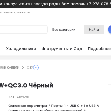
 консультанты всегда рады Вам помочь +7 978 078 
птовым клиентам
Все категории
Найти
ы
Холодильники
Инструменты и Сад
Подсобное
/ USB KAБЕЛИ
СЗУ
W+QC3.0 Чёрный
Арт.:
682590
Основные параметры: * Порты: 1 × USB‑C + 1 × USB‑A
(зарядка двух устройств одновременно). *