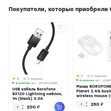
Покупатели, которые приобрели
0
0 оценок
0
0 оценок
В наличии
Арт.: 62085
В наличии
Арт.: 6941991122088
Мышь BOROFONE
USB кабель Borofone
Planet 2.4G busi
BX120 Lightning нейлон,
wireless mouse 
1м (black) 3.0A
250
₽
200
₽