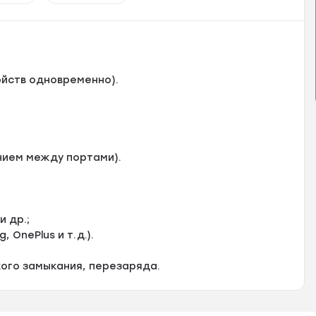
тройств одновременно).
ением между портами).
и др.;
 OnePlus и т. д.).
кого замыкания, перезаряда.