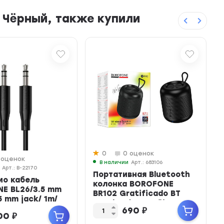
 Чёрный, также купили
0
0 оценок
 оценок
В наличии
Арт.: 683106
Арт.: B-22170
Портативная Bluetooth
ио кабель
колонка BOROFONE
E BL26/3.5 mm
BR102 Gratificado BT
.5 mm jack/ 1m/
speaker (черный)
690
₽
00
₽