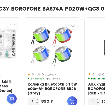
 СЗУ BOROFONE BAS74A PD20W+QC3.0
0
0 оценок
0
0
9
В наличии
Арт.: 489569
В наличии
 BG14
Колонка Bluetooth 5.1 5W
AUX ауд
ness
600mAh BOROFONE BR28
BOROFON
(белая)
(Grey)
jack - 3
черный
850
₽
1