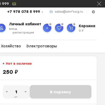
5 999
+7 978 078 5 999
sales@simftorg.ru
Личный кабинет
0
0
0
Корзина
вход
0
₽
регистрация
 Хозяйство
Электротовары
Нет в наличии
250
₽
В корзину
шт.