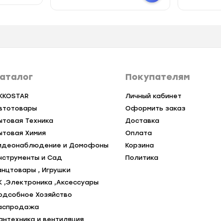
аталог
Покупателям
KKOSTAR
Личный кабинет
втотовары
Оформить заказ
ытовая Техника
Доставка
ытовая Химия
Оплата
идеонаблюдение и Домофоны
Корзина
нструменты и Сад
Политика
анцтовары , Игрушки
К ,Электроника ,Аксессуары
одсобное Хозяйство
аспродажа
антехника и вентиляция