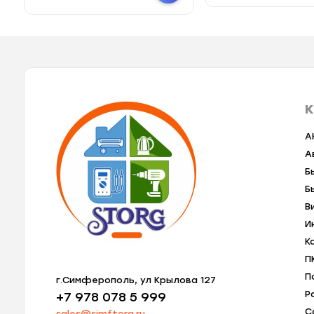
К
A
А
Б
Б
В
И
К
П
П
г.Симферополь, ул Крылова 127
Р
+7 978 078 5 999
С
sales@simftorg.ru