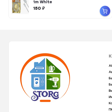
1m White
150
₽
К
A
А
Б
Б
В
И
К
П