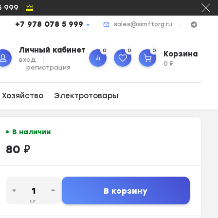
5 999
+7 978 078 5 999
sales@simftorg.ru
Личный кабинет
0
0
0
Корзина
вход
0
₽
регистрация
 Хозяйство
Электротовары
В наличии
80
₽
В корзину
шт.