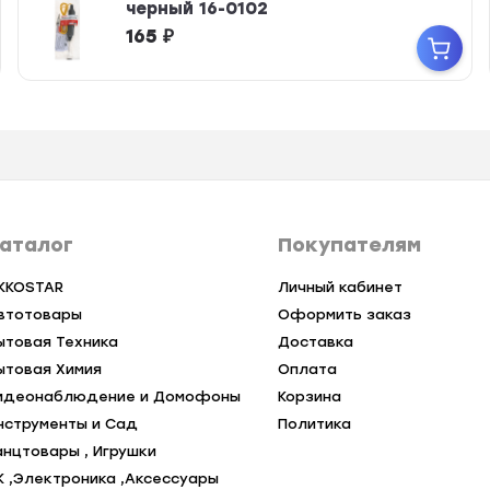
черный 16-0102
165
₽
аталог
Покупателям
KKOSTAR
Личный кабинет
втотовары
Оформить заказ
ытовая Техника
Доставка
ытовая Химия
Оплата
идеонаблюдение и Домофоны
Корзина
нструменты и Сад
Политика
анцтовары , Игрушки
К ,Электроника ,Аксессуары