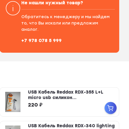
Не нашли нужный товар?
Обратитесь к менеджеру и мы найдем
то, что Вы искали или предложим
аналог.
+7 978 078 5 999
USB Кабель Reddax RDX-355 L+L
micro usb силикон...
220
₽
USB Кабель Reddax RDX-340 lighting