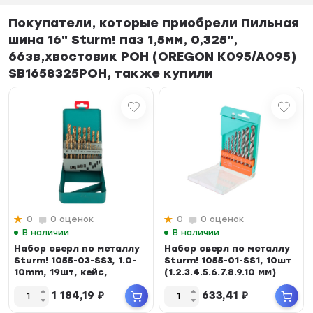
Покупатели, которые приобрели Пильная
шина 16" Sturm! паз 1,5мм, 0,325",
66зв,хвостовик POH (OREGON K095/A095)
SB1658325POH, также купили
0
0 оценок
0
0 оценок
В наличии
В наличии
Набор сверл по металлу
Набор сверл по металлу
Sturm! 1055-03-SS3, 1.0-
Sturm! 1055-01-SS1, 10шт
10mm, 19шт, кейс,
(1.2.3.4.5.6.7.8.9.10 мм)
покрытие TiN
1 184,19
₽
633,41
₽