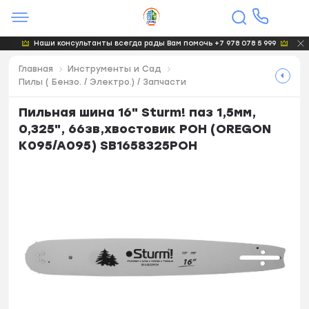
Наши консультанты всегда рады Вам помочь +7 978 078 5 999
Главная
Инструменты и Сад
Пилы ( Бензо. / Электро.) / Запчасти
Пильная шина 16" Sturm! паз 1,5мм,
0,325", 66зв,хвостовик POH (OREGON
K095/A095) SB1658325POH