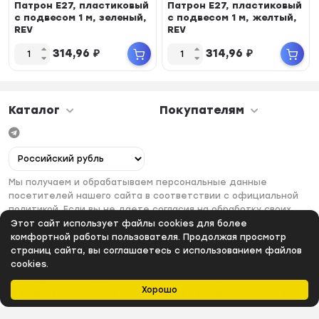
Патрон E27, пластиковый
Патрон E27, пластиковый
с подвесом 1 м, зеленый,
с подвесом 1 м, желтый,
REV
REV
314,96
₽
314,96
₽
Каталог
Покупателям
Мы получаем и обрабатываем персональные данные
посетителей нашего сайта в соответствии с официальной
политикой. Если вы не даете согласия на обработку своих
персональных данных, вам необходимо покинуть наш сайт.
Этот сайт использует файлы cookies для более
комфортной работы пользователя. Продолжая просмотр
страниц сайта, вы соглашаетесь с использованием файлов
cookies.
Хорошо
Главная
Каталог
Избранное
Профиль
0
₽