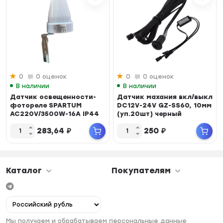
0
0 оценок
0
0 оценок
В наличии
В наличии
Датчик освещенности-
Датчик махания вкл/выкл
фотореле SPARTUM
DC12V-24V GZ-SS60, 10мм
AC220V/3500W-16A IP44
(уп.20шт) черный
50/60Hz 5-15lux (у...
283,64
₽
250
₽
Каталог
Покупателям
Мы получаем и обрабатываем персональные данные