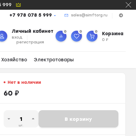
5 999
+7 978 078 5 999
sales@simftorg.ru
Личный кабинет
0
0
0
Корзина
вход
0
₽
регистрация
 Хозяйство
Электротовары
Нет в наличии
60
₽
В корзину
шт.