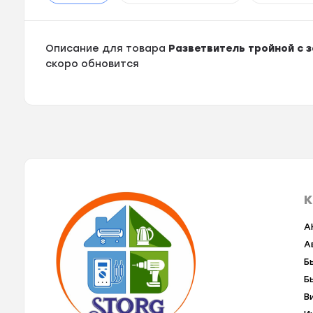
Описание для товара
Разветвитель тройной с з
скоро обновится
К
A
А
Б
Б
В