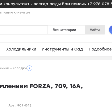
 консультанты всегда рады Вам помочь +7 978 078 
птовым клиентам
Все категории
Найти
ы
Холодильники
Инструменты и Сад
Подсобное
йники - Колодки
млением FORZA, 709, 16А,
Арт.:
907-042