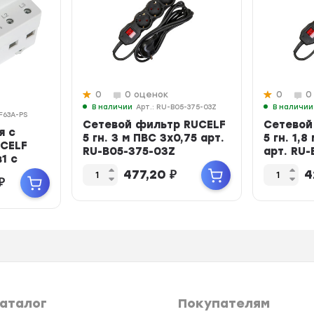
0
0 оценок
0
0
В наличии
Арт.: RU-B05-375-03Z
В наличии
F63A-PS
Сетевой фильтр RUCELF
Сетевой
я с
5 гн. 3 м ПВС 3х0,75 арт.
5 гн. 1,8
CELF
RU-B05-375-03Z
арт. RU-
1 с
477,20
₽
4
₽
аталог
Покупателям