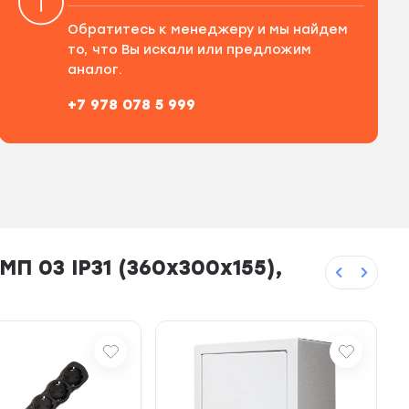
Обратитесь к менеджеру и мы найдем
то, что Вы искали или предложим
аналог.
+7 978 078 5 999
П 03 IP31 (360х300х155),