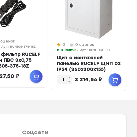
 оценок
0
0 оценок
Арт.: RU-B05-375-18Z
В наличии
Арт.: ЩМП-03 IP54
 фильтр RUCELF
Щит с монтажной
 м ПВС 3х0,75
панелью RUCELF ЩМП 03
B05-375-18Z
IP54 (360х300х155)
27,50
₽
3 214,56
₽
Соцсети