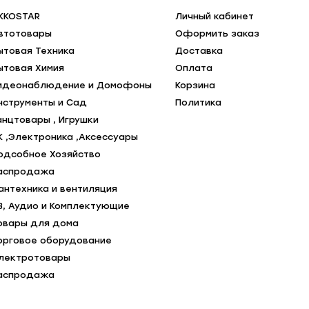
KKOSTAR
Личный кабинет
втотовары
Оформить заказ
ытовая Техника
Доставка
ытовая Химия
Оплата
идеонаблюдение и Домофоны
Корзина
нструменты и Сад
Политика
анцтовары , Игрушки
К ,Электроника ,Аксессуары
одсобное Хозяйство
аспродажа
антехника и вентиляция
В, Аудио и Комплектующие
овары для дома
орговое оборудование
лектротовары
аспродажа