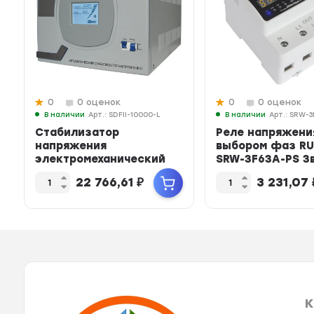
0
0 оценок
0
0 оценок
В наличии
Арт.: SDFII-10000-L
В наличии
Арт.: SRW-3
Стабилизатор
Реле напряжени
напряжения
выбором фаз RU
электромеханический
SRW-3F63A-PS 3в
RUCELF SDF.II-10000-L
автоматическим
22 766,61
₽
3 231,07
(10000 ВА, ...
перекл...
К