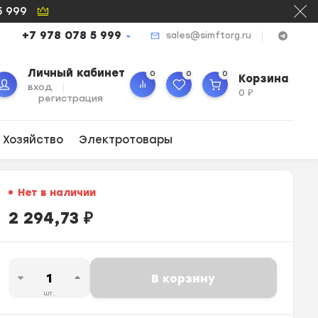
5 999
+7 978 078 5 999
sales@simftorg.ru
Личный кабинет
0
0
0
Корзина
вход
0
₽
регистрация
 Хозяйство
Электротовары
Нет в наличии
2 294,73
₽
В корзину
шт.