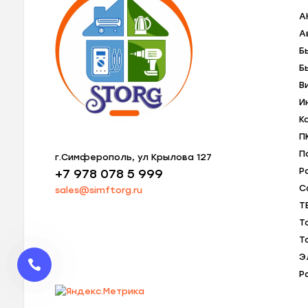
A
А
Б
Б
В
И
К
П
П
г.Симферополь, ул Крылова 127
Р
+7 978 078 5 999
С
sales@simftorg.ru
Т
Т
Т
Э
Р