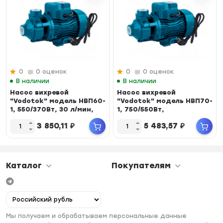
0
0 оценок
0
0 оценок
В наличии
В наличии
Насос вихревой
Насос вихревой
"Vodotok" модель НВП60-
"Vodotok" модель НВП70-
1, 550/370Вт, 30 л/мин,
1, 750/550Вт,
IPХ4,...
макс.произв. 45...
3 850,11
₽
5 483,57
₽
Каталог
Покупателям
Мы получаем и обрабатываем персональные данные