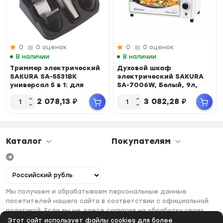
0
0 оценок
0
0 оценок
В наличии
В наличии
Триммер электрический
Духовой шкаф
SAKURA SA-5531BK
электрический SAKURA
универсал 5 в 1: для
SA-7006W, Белый, 9л,
бороды, усов, бро...
900Вт, таймер 60мин., ...
2 078,13
₽
3 082,28
₽
Каталог
Покупателям
Мы получаем и обрабатываем персональные данные
посетителей нашего сайта в соответствии с официальной
политикой. Если вы не даете согласия на обработку своих
персональных данных, вам необходимо покинуть наш сайт.
Этот сайт использует файлы cookies для более