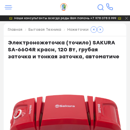
Наши консультанты всегда рады Вам помочь +7 978 078 5 999
Главная
Бытовая Техника
Ножеточки
Электроножеточка (точило) SAKURA
SA-6604R красн, 120 Вт, грубая
заточка и тонкая заточка, автоматиче