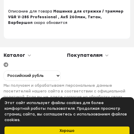
Описание для товара
Машинка для стрижки / триммер
VGR V-285 Professional , Акб 260мин, Титан,
Барбершоп
скоро обновится
Каталог
Покупателям
Мы получаем и обрабатываем персональные данные
посетителей нашего сайта в соответствии с официальной
политикой. Если вы не даете согласия на обработку своих
персональных данных, вам необходимо покинуть наш сайт.
Этот сайт использует файлы cookies для более
комфортной работы пользователя. Продолжая просмотр
страниц сайта, вы соглашаетесь с использованием файлов
cookies.
Хорошо
Главная
Каталог
Избранное
Профиль
0
₽