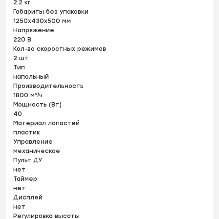
2.2 кг
Габариты без упаковки
1250х430х500 мм
Напряжение
220 В
Кол-во скоростных режимов
2 шт
Тип
напольный
Производительность
1800 м³/ч
Мощность (Вт)
40
Материал лопастей
пластик
Управление
механическое
Пульт ДУ
нет
Таймер
нет
Дисплей
нет
Регулировка высоты