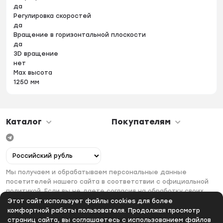
да
Регулировка скоростей
да
Вращение в горизонтальной плоскости
да
3D вращение
нет
Max высота
1250 мм
Каталог
Покупателям
Мы получаем и обрабатываем персональные данные
посетителей нашего сайта в соответствии с официальной
политикой. Если вы не даете согласия на обработку своих
персональных данных, вам необходимо покинуть наш сайт.
Этот сайт использует файлы cookies для более
комфортной работы пользователя. Продолжая просмотр
страниц сайта, вы соглашаетесь с использованием файлов