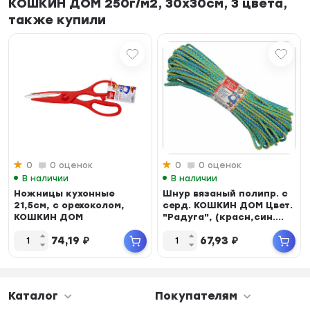
КОШКИН ДОМ 250г/м2, 30х30см, 3 цвета,
также купили
0
0 оценок
0
0 оценок
В наличии
В наличии
Ножницы кухонные
Шнур вязаный полипр. с
21,5см, с орехоколом,
серд. КОШКИН ДОМ Цвет.
КОШКИН ДОМ
"Радуга", (красн,син....
74,19
₽
67,93
₽
Каталог
Покупателям