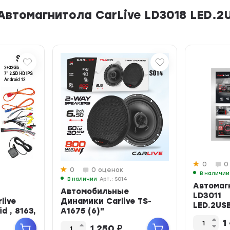
втомагнитола CarLive LD3018 LED.2U
0
0
0
0 оценок
В наличии
В наличии
Арт.: S014
Автомаг
Автомобильные
LD3011
live
Динамики Carlive TS-
LED.2USB
d , 8163,
A1675 (6)"
1
1 250
₽