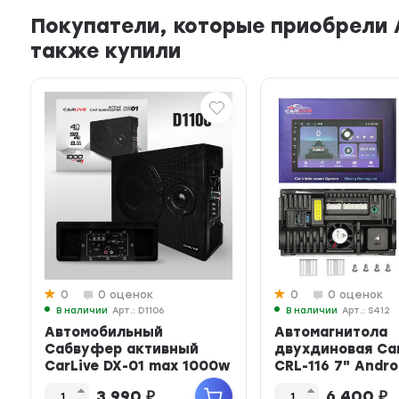
Покупатели, которые приобрели А
также купили
0
0 оценок
0
0 оценок
В наличии
Арт.: D1106
В наличии
Арт.: S412
Автомобильный
Автомагнитола
Сабвуфер активный
двухдиновая Car
CarLive DX-01 max 1000w
CRL-116 7" Androi
IPS, 2G+32G...
3 990
₽
6 400
₽