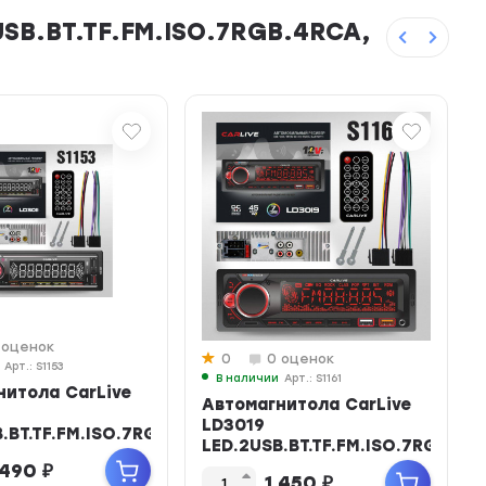
SB.BT.TF.FM.ISO.7RGB.4RCA,
 оценок
0
0 оценок
Арт.: S1153
В наличии
Арт.: S1161
нитола CarLive
Автомагнитола CarLive
LD3019
.BT.TF.FM.ISO.7RGB.4RCA
LED.2USB.BT.TF.FM.ISO.7RGB.4R
 490
₽
1 450
₽