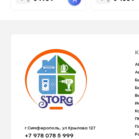
К
A
А
Б
Б
В
И
К
П
П
г.Симферополь, ул Крылова 127
Р
+7 978 078 5 999