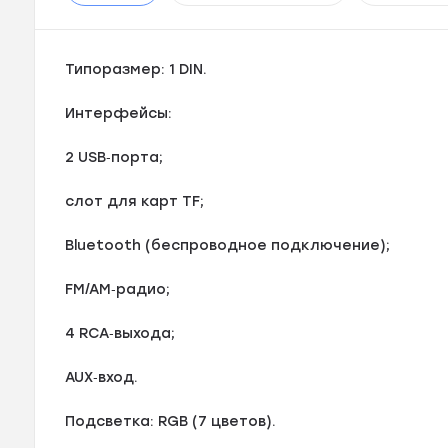
Типоразмер: 1 DIN.
Интерфейсы:
2 USB‑порта;
слот для карт TF;
Bluetooth (беспроводное подключение);
FM/AM‑радио;
4 RCA‑выхода;
AUX‑вход.
Подсветка: RGB (7 цветов).