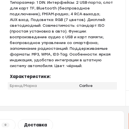
Типоразмер: 1 DIN. Интерфейсы: 2 USB‑порта; слот
для карт TF; Bluetooth (беспроводное
подключение); FM/AM‑радио; 4 RCA‑выхода;
AUX‑вход. Подсветка: RGB (7 цветов). Дисплей:
светодиодный. Совместимость: стандарт ISO
(простая установка в авто). Функции:
воспроизведение аудио с USB и карт памяти;
беспроводное управление со смартфона;
запоминание радиостанций. Поддерживаемые
форматы: MP3, WMA, ID3‑Tag. Особенности: яркая
индикация, удобство интеграции в штатную
систему автомобиля. Цвет: чёрный.
Характеристики:
Бренд/Марка
Carlive
Доставка
0