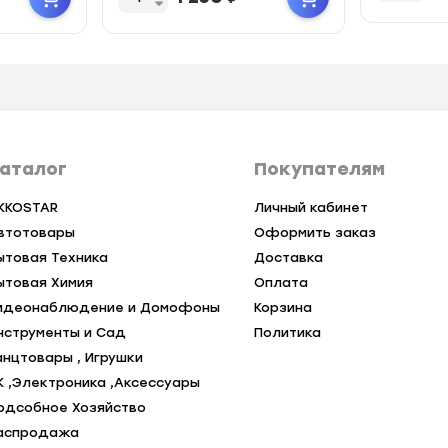
аталог
Покупателям
KKOSTAR
Личный кабинет
втотовары
Оформить заказ
ытовая Техника
Доставка
ытовая Химия
Оплата
идеонаблюдение и Домофоны
Корзина
нструменты и Сад
Политика
анцтовары , Игрушки
К ,Электроника ,Аксессуары
одсобное Хозяйство
аспродажа