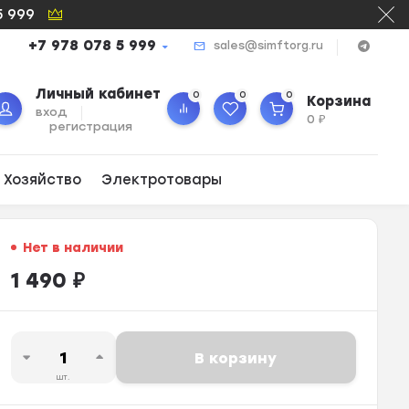
5 999
+7 978 078 5 999
sales@simftorg.ru
Личный кабинет
0
0
0
Корзина
вход
0
₽
регистрация
 Хозяйство
Электротовары
Нет в наличии
1 490
₽
В корзину
шт.