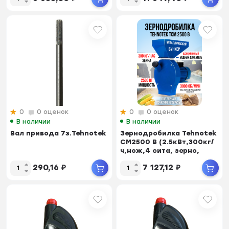
0
0 оценок
0
0 оценок
В наличии
В наличии
Вал привода 7з.Tehnotek
Зернодробилка Tehnotek
CM2500 В (2.5кВт,300кг/
ч,нож,4 сита, зерно,
кукуруза)
290,16
₽
7 127,12
₽