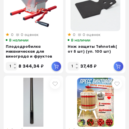
0
0 оценок
0
0 оценок
В наличии
В наличии
Плододробилка
Нож защиты Tehnotek(
механическая для
от 5 шт) (уп. 100 шт)
винограда и фруктов
Tehnotek (Объем 7л;
8 344,34
₽
37,45
₽
Нержа...