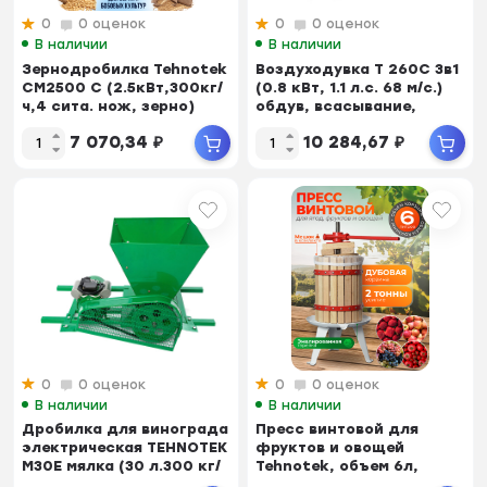
0
0 оценок
0
0 оценок
В наличии
В наличии
Зернодробилка Tehnotek
Воздуходувка T 260C 3в1
CM2500 C (2.5кВт,300кг/
(0.8 кВт, 1.1 л.с. 68 м/с.)
ч,4 сита. нож, зерно)
обдув, всасывание,
измель...
7 070,34
₽
10 284,67
₽
0
0 оценок
0
0 оценок
В наличии
В наличии
Дробилка для винограда
Пресс винтовой для
электрическая TEHNOTEK
фруктов и овощей
М30Е мялка (30 л.300 кг/
Tehnotek, объем 6л,
ч, 2,5 ...
370х1020мм