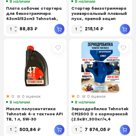
В наличии
В наличии
Плата собачек стартера
Стартер бензотриммера
для бензотриммера
универсальный плавный
43см3/52см3 Tehnotek,
пуск, прямой зацеп
пластик, 2 кул...
88,83
₽
215,14
₽
0
0 оценок
0
0 оценок
В наличии
В наличии
Масло полусинтетика
Зернодробилка Tehnotek
Tehnotek 4-х тактное API
CM2500 D с корморезкой
TB, 1 л, 5W-30
(2.5кВт,300кг/ч,4
сита,нож+терк...
503,84
₽
7 874,05
₽