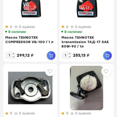
0
0 оценок
0
0 оценок
В наличии
В наличии
Масло TEHNOTEK
Масло TEHNOTEK
COMPRESSOR VG-100 / 1 л
transmission ТАД-17 SAE
80W-90 / 1л
299,12
₽
253,13
₽
0
0 оценок
0
0 оценок