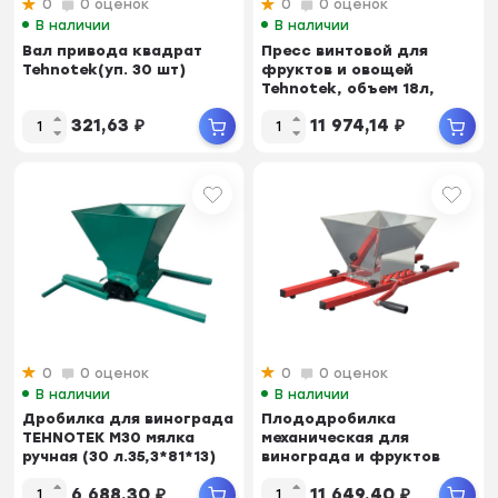
0
0 оценок
0
0 оценок
В наличии
В наличии
Вал привода квадрат
Пресс винтовой для
Tehnotek(уп. 30 шт)
фруктов и овощей
Tehnotek, объем 18л,
370х700мм
321,63
₽
11 974,14
₽
0
0 оценок
0
0 оценок
В наличии
В наличии
Дробилка для винограда
Плододробилка
TEHNOTEK М30 мялка
механическая для
ручная (30 л.35,3*81*13)
винограда и фруктов
Tehnotek (Объем 15л;
6 688,30
₽
11 649,40
₽
Нерж...