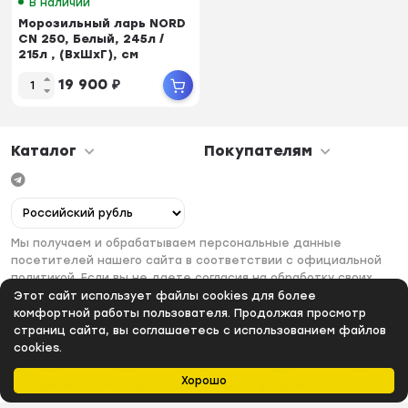
В наличии
Морозильный ларь NORD
CN 250, Белый, 245л /
215л , (ВхШхГ), см
83.5x82.3x55.6
19 900
₽
Каталог
Покупателям
Мы получаем и обрабатываем персональные данные
посетителей нашего сайта в соответствии с официальной
политикой. Если вы не даете согласия на обработку своих
персональных данных, вам необходимо покинуть наш сайт.
Этот сайт использует файлы cookies для более
комфортной работы пользователя. Продолжая просмотр
страниц сайта, вы соглашаетесь с использованием файлов
cookies.
Хорошо
Главная
Каталог
Избранное
Профиль
0
₽