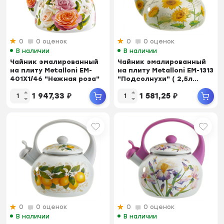
0
0 оценок
0
0 оценок
В наличии
В наличии
Чайник эмалированный
Чайник эмалированный
на плиту Metalloni EM-
на плиту Metalloni EM-1313
401X1/46 "Нежная роза"
"Подсолнухи" ( 2,5л...
(...
1 947,33
₽
1 581,25
₽
0
0 оценок
0
0 оценок
В наличии
В наличии