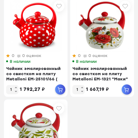
0
0 оценок
0
0 оценок
В наличии
В наличии
Чайник эмалированный
Чайник эмалированный
со свистком на плиту
со свистком на плиту
Metalloni EM-25101/66 (
Metalloni EM-1321 "Маки"
2,5л, 3-х с...
...
1 792,27
₽
1 667,19
₽