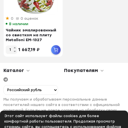
0
0 оценок
В наличии
Чайник эмалированный
со свистком на плиту
Metalloni EM-1327
"Перцы"...
1 667,19
₽
Каталог
Покупателям
Мы получаем и обрабатываем персональные данные
посетителей нашего сайта в соответствии с официальной
политикой. Если вы не даете согласия на обработку своих
персональных данных, вам необходимо покинуть наш сайт.
Этот сайт использует файлы cookies для более
комфортной работы пользователя. Продолжая просмотр
страниц сайта, вы соглашаетесь с использованием файлов