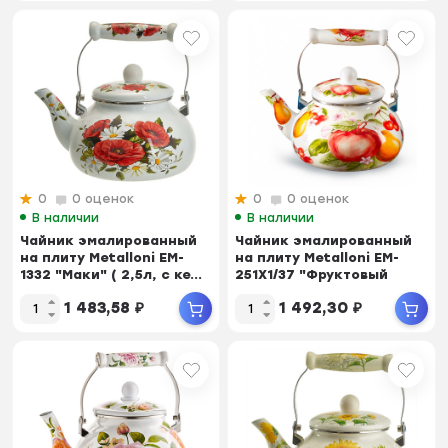
0
0 оценок
0
0 оценок
В наличии
В наличии
Чайник эмалированный
Чайник эмалированный
на плиту Metalloni EM-
на плиту Metalloni EM-
1332 "Маки" ( 2,5л, с ке...
251X1/37 "Фруктовый
cад"...
1 483,58
₽
1 492,30
₽