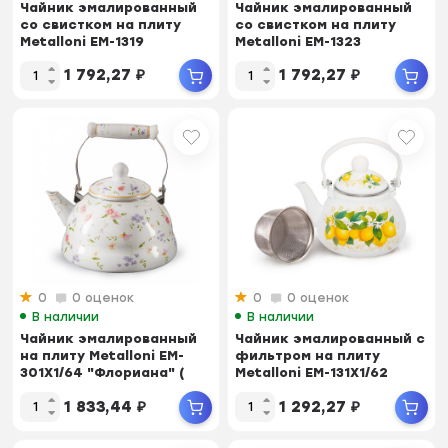
Чайник эмалированный
Чайник эмалированный
со свистком на плиту
со свистком на плиту
Metalloni EM-1319
Metalloni EM-1323
"Лимоны"...
"Ирисы"...
1 792,27
₽
1 792,27
₽
0
0 оценок
0
0 оценок
В наличии
В наличии
Чайник эмалированный
Чайник эмалированный с
на плиту Metalloni EM-
фильтром на плиту
301X1/64 "Флориана" (
Metalloni EM-131X1/62
3,...
"Лимоны&q...
1 833,44
₽
1 292,27
₽