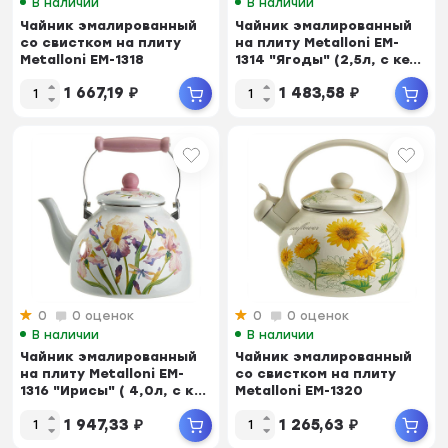
В наличии
В наличии
Чайник эмалированный
Чайник эмалированный
со свистком на плиту
на плиту Metalloni EM-
Metalloni EM-1318
1314 "Ягоды" (2,5л, с ке...
"Орхидея&quo...
1 667,19
₽
1 483,58
₽
0
0 оценок
0
0 оценок
В наличии
В наличии
Чайник эмалированный
Чайник эмалированный
на плиту Metalloni EM-
со свистком на плиту
1316 "Ирисы" ( 4,0л, с к...
Metalloni EM-1320
"Подсолнухи&...
1 947,33
₽
1 265,63
₽